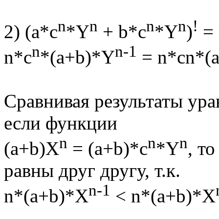
n
n
n
n
!
2) (a*c
*Y
+ b*c
*Y
)
= 
n
n-1
n*c
*(a+b)*Y
= n*cn*(a
Сравнивая результаты ура
если функции
n
n
n
(a+b)X
= (a+b)*c
*Y
, т
равны друг другу, т.к.
n-1
n*(a+b)*X
< n*(a+b)*X
---------------------------------