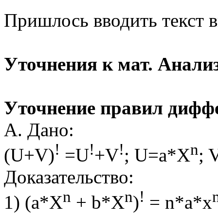
Пришлось вводить текст в
Уточнения к мат. Анализ
Уточнение правил дифф
А. Дано:
!
!
!
n
(U+V)
=U
+V
; U=a*X
; 
Доказательство:
n
n
!
1) (a*X
+ b*X
)
= n*a*x