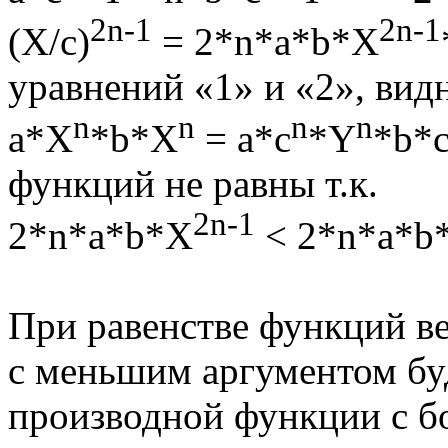
2n-1
2n-1
(X/c)
= 2*n*a*b*X
уравнений «1» и «2», вид
n
n
n
n
a*X
*b*X
= a*c
*Y
*b*
функций не равны т.к.
2n-1
2*n*a*b*X
< 2*n*a*b
При равенстве функций в
с меньшим аргументом бу
производной функции с б