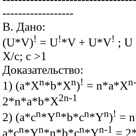
------------------
В. Дано:
!
!
!
(U*V)
= U
*V + U*V
; U
X/c; c >1
Доказательство:
n
n
!
n
1) (a*X
*b*X
)
= n*a*X
2n-1
2*n*a*b*X
n
n
n
n
!
2) (a*c
*Y
*b*c
*Y
)
= n
n
n
n
n-1
a*c
*Y
*n*b*c
*Y
= 2