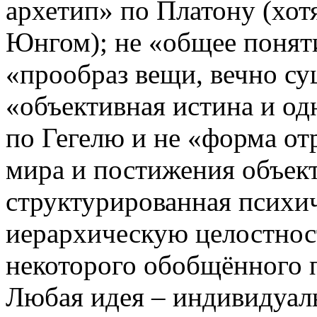
архетип» по Платону (хот
Юнгом); не «общее поняти
«прообраз вещи, вечно су
«объективная истина и о
по Гегелю и не «форма о
мира и постижения объек
структурированная психи
иерархическую целостнос
некоторого обобщённого п
Любая идея – индивидуаль