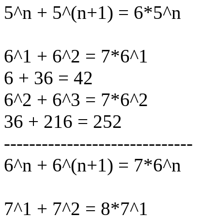
5^n + 5^(n+1) = 6*5^n
6^1 + 6^2 = 7*6^1
6 + 36 = 42
6^2 + 6^3 = 7*6^2
36 + 216 = 252
------------------------------
6^n + 6^(n+1) = 7*6^n
7^1 + 7^2 = 8*7^1