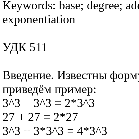
Keywords: base; degree; add
exponentiation
УДК 511
Введение. Известны форм
приведём пример:
3^3 + 3^3 = 2*3^3
27 + 27 = 2*27
3^3 + 3*3^3 = 4*3^3