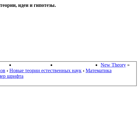
еории, идеи и гипотезы.
НАУКИ
ПОИСК ТЕОРИЙ
СТАРЫЙ ПОРТАЛ
New Theory
»
мов
‹
Новые теории естественных наук
‹
Математика
мер шрифта