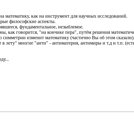
а математику, как на инструмент для научных исследований.
орые философские аспекты.
тоявшееся, фундаментальное, незыблемое.
ны, как говорится, "на кончике пера", путём решения математич
ю симметрии изменит математику (частично Вы об этом сказали),
 в лету" многие "анти" - антиматерия, антимиры и т.д и т.п. (ест
ду...
2