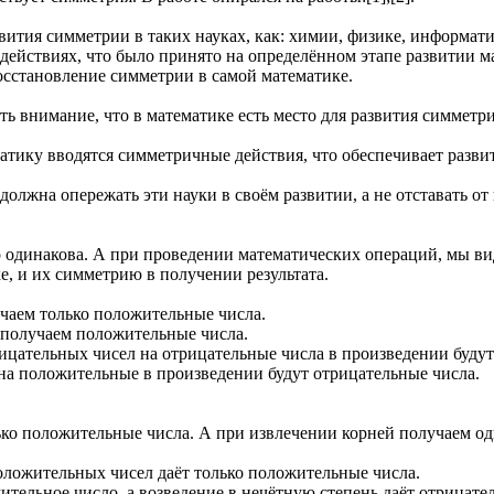
вития симметрии в таких науках, как: химии, физике, информати
ействиях, что было принято на определённом этапе развитии ма
восстановление симметрии в самой математике.
ть внимание, что в математике есть место для развития симметр
матику вводятся симметричные действия, что обеспечивает разв
должна опережать эти науки в своём развитии, а не отставать о
о одинакова. А при проведении математических операций, мы в
е, и их симметрию в получении результата.
аем только положительные числа.
 получаем положительные числа.
цательных чисел на отрицательные числа в произведении будут
а положительные в произведении будут отрицательные числа.
ько положительные числа. А при извлечении корней получаем о
положительных чисел даёт только положительные числа.
ительное число, а возведение в нечётную степень даёт отрицате