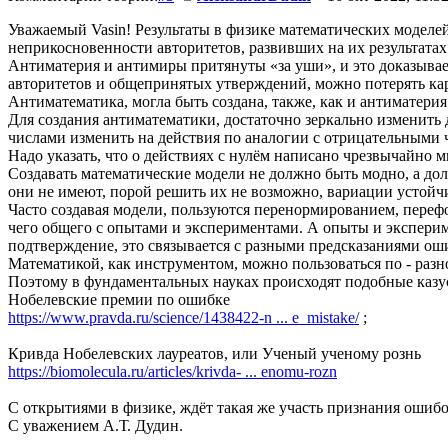
Уважаемый Vasin! Результаты в физике математических моделей,
неприкосновенности авторитетов, развивших на их результата
Антиматерия и антимиры притянуты «за уши», и это доказывает
авторитетов и общепринятых утверждений, можно потерять кар
Антиматематика, могла быть создана, также, как и антиматерия
Для создания антиматематики, достаточно зеркально изменить
числами изменить на действия по аналогии с отрицательными 
Надо указать, что о действиях с нулём написано чрезвычайно м
Создавать математические модели не должно быть модно, а до
они не имеют, порой решить их не возможно, вариации устойч
Часто создавая модели, пользуются перенормированием, пере
чего общего с опытами и экспериментами. А опыты и экспериме
подтверждение, это связывается с разными предсказаниями ош
Математикой, как инструментом, можно пользоваться по - разно
Поэтому в фундаментальных науках происходят подобные казу
Нобелевские премии по ошибке
https://www.pravda.ru/science/1438422-n ... e_mistake/
;
Кривда Нобелевских лауреатов, или Ученый ученому рознь
https://biomolecula.ru/articles/krivda- ... enomu-rozn
С открытиями в физике, ждёт такая же участь признания ошибо
С уважением А.Т. Дудин.