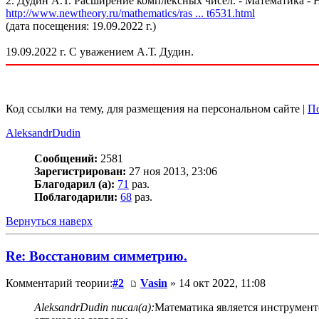
2. Дудин А.Т. Расширение комплексных чисел. - Математика - 
http://www.newtheory.ru/mathematics/ras ... t6531.html
(дата посещения: 19.09.2022 г.)
19.09.2022 г. С уважением А.Т. Дудин.
Код ссылки на тему, для размещения на персональном сайте |
По
AleksandrDudin
Сообщений:
2581
Зарегистрирован:
27 ноя 2013, 23:06
Благодарил (а):
71
раз.
Поблагодарили:
68
раз.
Вернуться наверх
Re: Восстановим симметрию.
Комментарий теории:
#2
Vasin
» 14 окт 2022, 11:08
AleksandrDudin писал(а):
Математика является инструмент