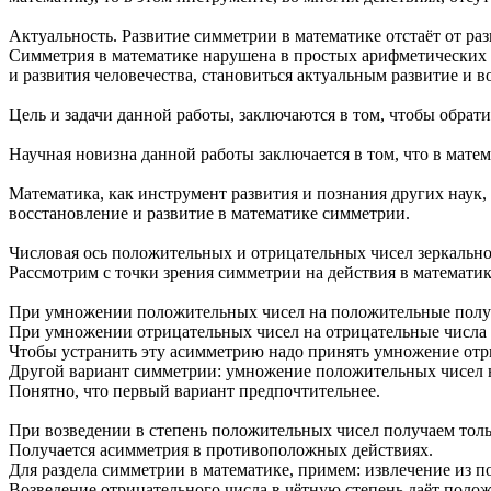
Актуальность. Развитие симметрии в математике отстаёт от раз
Симметрия в математике нарушена в простых арифметических д
и развития человечества, становиться актуальным развитие и 
Цель и задачи данной работы, заключаются в том, чтобы обрати
Научная новизна данной работы заключается в том, что в мате
Математика, как инструмент развития и познания других наук, 
восстановление и развитие в математике симметрии.
Числовая ось положительных и отрицательных чисел зеркальн
Рассмотрим с точки зрения симметрии на действия в математик
При умножении положительных чисел на положительные получ
При умножении отрицательных чисел на отрицательные числа
Чтобы устранить эту асимметрию надо принять умножение отри
Другой вариант симметрии: умножение положительных чисел н
Понятно, что первый вариант предпочтительнее.
При возведении в степень положительных чисел получаем тол
Получается асимметрия в противоположных действиях.
Для раздела симметрии в математике, примем: извлечение из 
Возведение отрицательного числа в чётную степень даёт полож