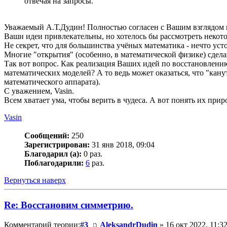
отвечая на запросы.
Уважаемый А.Т.Дудин! Полностью согласен с Вашим взглядом н
Ваши идеи привлекательны, но хотелось бы рассмотреть некот
Не секрет, что для большинства учёных математика - нечто ус
Многие "открытия" (особенно, в математической физике) сдела
Так вот вопрос. Как реализация Ваших идей по восстановлени
математических моделей? А то ведь может оказаться, что "канут
математического аппарата).
С уважением, Vasin.
Всем хватает ума, чтобы верить в чудеса. А вот понять их приро
Vasin
Сообщений:
250
Зарегистрирован:
31 янв 2018, 09:04
Благодарил (а):
0 раз.
Поблагодарили:
6
раз.
Вернуться наверх
Re: Восстановим симметрию.
Комментарий теории:
#3
AleksandrDudin
» 16 окт 2022, 11:3