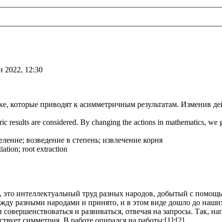
н 2022, 12:30
ке, которые приводят к асимметричным результатам. Изменив де
tric results are considered. By changing the actions in mathematics, we
еление; возведение в степень; извлечение корня
ation; root extraction
но, это интеллектуальный труд разных народов, добытый с помо
жду разными народами и принято, и в этом виде дошло до наших
совершенствоваться и развиваться, отвечая на запросы. Так, н
твует симметрия. В работе опирался на работы:[1];[2].