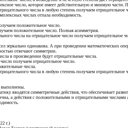
лексное число, которое имеет действительную и мнимую части. 
отрицательного числа в любую степень получаем отрицательное 
омплексных числах отпала необходимость.
олучаем положительное число.
лучаем положительное число. Полная асимметрия.
ьного числа на отрицательное число получаем отрицательное ч
сел зеркально одинакова. А при проведении математических оп
лностью отвечают симметрии.
сла в произведении будут отрицательные числа.
 число получаем отрицательное число.
ожительные числа.
отрицательного числа в любую степень получаем отрицательное 
ы выполнены.
матику вводятся симметричные действия, что обеспечивает разв
ична, а действия с положительными и отрицательными числами
одимость.
2 г.)