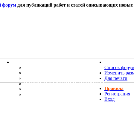
й форум
для публикаций работ и статей описывающих новые т
ИНФОРМАЦИЯ
НОВОСТИ 
ТЕХНИЧЕСКАЯ ПОДДЕРЖКА
Список фору
ЕНИЯ
ПОЖЕЛАНИЯ
Изменить раз
ПРАВИЛА ФОРУМА
Для печати
ЧАСТО ЗАДАВАЕМЫЕ ВОПРОСЫ
Правила
НАУК
РУКОВОДСТВО ПО BBCODE
Регистрация
ДОПОЛНИТЕЛЬНЫЕ BBCODE
Вход