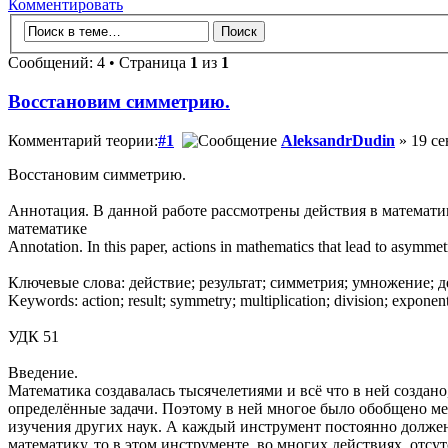
Комментировать
Сообщений: 4 • Страница
1
из
1
Восстановим симметрию.
Комментарий теории:
#1
AleksandrDudin
» 19 се
Восстановим симметрию.
Аннотация. В данной работе рассмотрены действия в математи
математике
Annotation. In this paper, actions in mathematics that lead to asymme
Ключевые слова: действие; результат; симметрия; умножение; д
Keywords: action; result; symmetry; multiplication; division; exponenti
УДК 51
Введение.
Математика создавалась тысячелетиями и всё что в ней созда
определённые задачи. Поэтому в ней многое было обобщено ме
изучения других наук. А каждый инструмент постоянно должен 
математику, то в этом инструменте, во многих действиях, отсутс