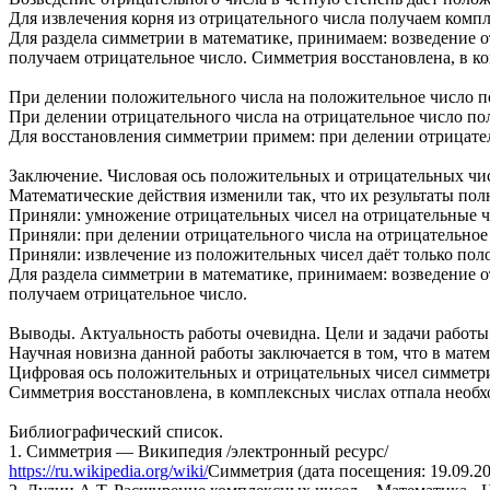
Для извлечения корня из отрицательного числа получаем комп
Для раздела симметрии в математике, принимаем: возведение 
получаем отрицательное число. Симметрия восстановлена, в к
При делении положительного числа на положительное число п
При делении отрицательного числа на отрицательное число по
Для восстановления симметрии примем: при делении отрицател
Заключение. Числовая ось положительных и отрицательных чи
Математические действия изменили так, что их результаты по
Приняли: умножение отрицательных чисел на отрицательные чи
Приняли: при делении отрицательного числа на отрицательное
Приняли: извлечение из положительных чисел даёт только пол
Для раздела симметрии в математике, принимаем: возведение 
получаем отрицательное число.
Выводы. Актуальность работы очевидна. Цели и задачи работ
Научная новизна данной работы заключается в том, что в мате
Цифровая ось положительных и отрицательных чисел симметр
Симметрия восстановлена, в комплексных числах отпала необх
Библиографический список.
1. Симметрия — Википедия /электронный ресурс/
https://ru.wikipedia.org/wiki/
Симметрия (дата посещения: 19.09.202