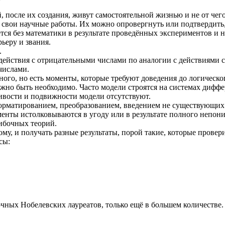
 после их создания, живут самостоятельной жизнью и не от чего
х свои научные работы. Их можно опровергнуть или подтвердить
ся без математики в результате проведённых экспериментов и на
ьеру и звания.
.
 действия с отрицательными числами по аналогии с действиями
числами.
ного, но есть моменты, которые требуют доведения до логическо
лжно быть необходимо. Часто модели строятся на системах дифф
ивости и подвижности модели отсутствуют.
форматированием, преобразованием, введением не существующи
нты истолковываются в угоду или в результате полного непоним
ибочных теорий.
му, и получать разные результаты, порой такие, которые провер
сы:
чных Нобелевских лауреатов, только ещё в большем количестве.