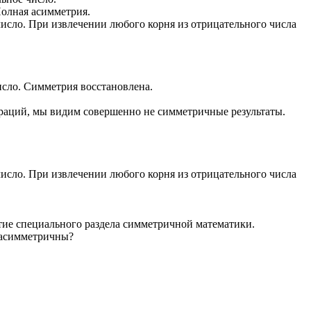
Полная асимметрия.
число. При извлечении любого корня из отрицательного числа
исло. Симметрия восстановлена.
ераций, мы видим совершенно не симметричные результаты.
число. При извлечении любого корня из отрицательного числа
итие специального раздела симметричной математики.
 асимметричны?