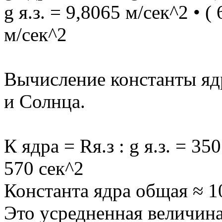
g я.з. = 9,8065 м/сек^2 • 
м/сек^2
Вычисление константы ядр
и Солнца.
К ядра = Rя.з : g я.з. = 35
570 сек^2
Константа ядра общая ≈ 1
Это усредненная величина