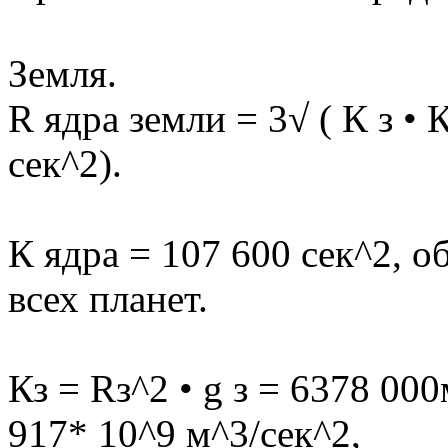
Земля.
R ядра земли = 3√ ( К з • К
сек^2).
К ядра = 107 600 сек^2, 
всех планет.
Кз = Rз^2 • g з = 6378 000
917* 10^9 м^3/сек^2,