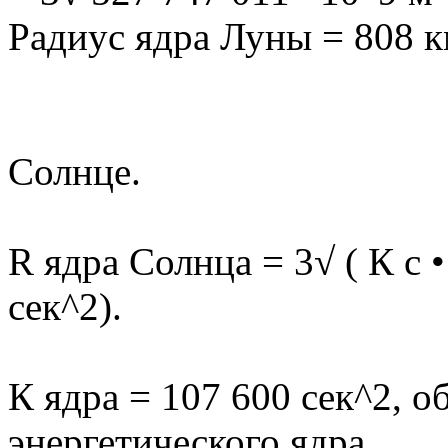
Радиус ядра Луны = 808 к
Солнце.
R ядра Солнца = 3√ ( К с •
сек^2).
К ядра = 107 600 сек^2, 
энергетического ядра.