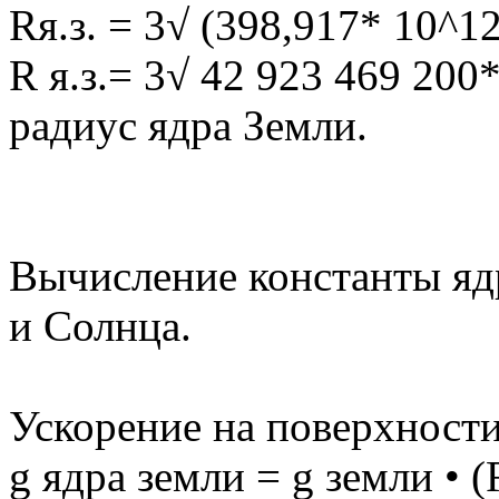
Rя.з. = 3√ (398,917* 10^12
R я.з.= 3√ 42 923 469 200
радиус ядра Земли.
Вычисление константы ядр
и Солнца.
Ускорение на поверхности
g ядра земли = g земли • (R