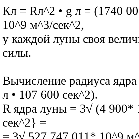
Кл = Rл^2 • g л = (1740 00
10^9 м^3/сек^2,
у каждой луны своя вели
силы.
Вычисление радиуса ядра 
л • 107 600 сек^2).
R ядра луны = 3√ (4 900* 
сек^2} =
= 3√ 527 747 011* 10^9 м