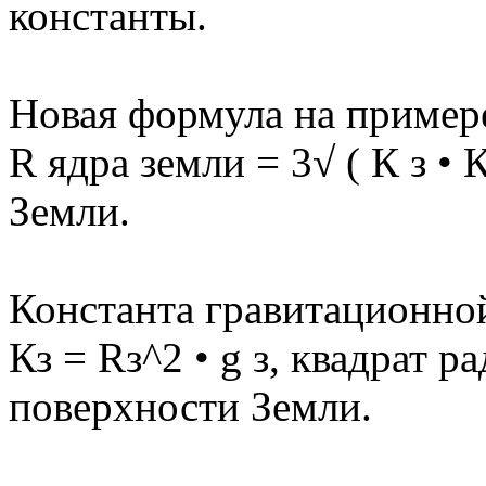
константы.
Новая формула на пример
R ядра земли = 3√ ( К з • 
Земли.
Константа гравитационной
Кз = Rз^2 • g з, квадрат р
поверхности Земли.