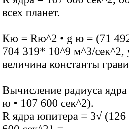
всех планет.
Кю = Rю^2 • g ю = (71 492
704 319* 10^9 м^3/сек^2,
величина константы грав
Вычисление радиуса ядра 
ю • 107 600 сек^2).
R ядра юпитера = 3√ (126 
600 сек^2} =