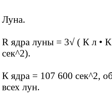
Луна.
R ядра луны = 3√ ( К л • К
сек^2).
К ядра = 107 600 сек^2, 
всех лун.