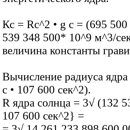
Кс = Rс^2 • g с = (695 500
539 348 500* 10^9 м^3/се
величина константы грав
Вычисление радиуса ядра 
с • 107 600 сек^2).
R ядра солнца = 3√ (132 5
107 600 сек^2} =
= 3√ 14 261 233 898 600 0