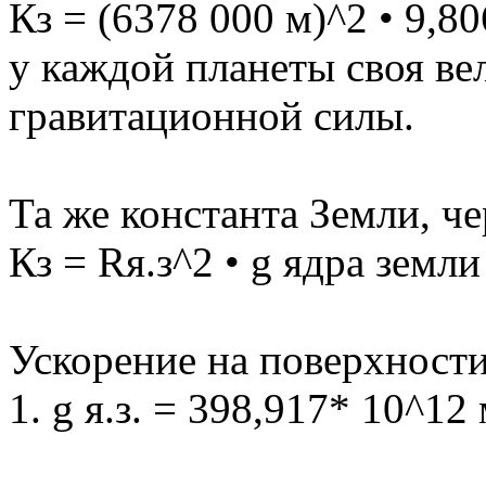
Кз = (6378 000 м)^2 • 9,8
у каждой планеты своя ве
гравитационной силы.
Та же константа Земли, че
Кз = Rя.з^2 • g ядра земл
Ускорение на поверхности
1. g я.з. = 398,917* 10^12