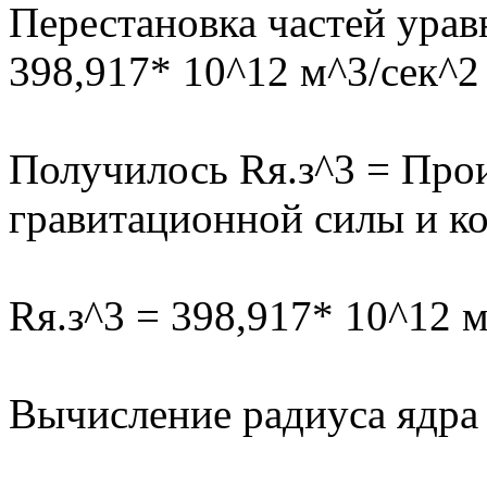
Перестановка частей урав
398,917* 10^12 м^3/сек^2 
Получилось Rя.з^3 = Про
гравитационной силы и к
Rя.з^3 = 398,917* 10^12 м
Вычисление радиуса ядра