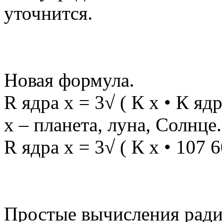
уточнится.
Новая формула.
R ядра х = 3√ ( К х • К яд
х – планета, луна, Солнце.
R ядра х = 3√ ( К х • 107 6
Простые вычисления радиу