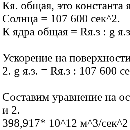
Кя. общая, это константа я
Солнца = 107 600 сек^2.
К ядра общая = Rя.з : g я.
Ускорение на поверхности
2. g я.з. = Rя.з : 107 600 с
Составим уравнение на ос
и 2.
398,917* 10^12 м^3/сек^2 :