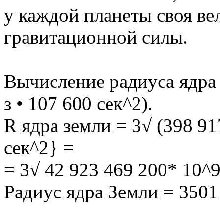
у каждой планеты своя ве
гравитационной силы.
Вычисление радиуса ядра 
з • 107 600 сек^2).
R ядра земли = 3√ (398 91
сек^2} =
= 3√ 42 923 469 200* 10^
Радиус ядра Земли = 3501