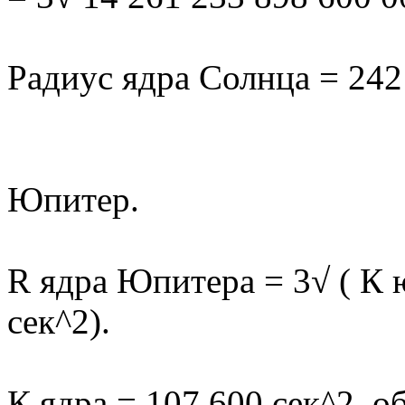
Радиус ядра Солнца = 242
Юпитер.
R ядра Юпитера = 3√ ( К ю
сек^2).
К ядра = 107 600 сек^2, 