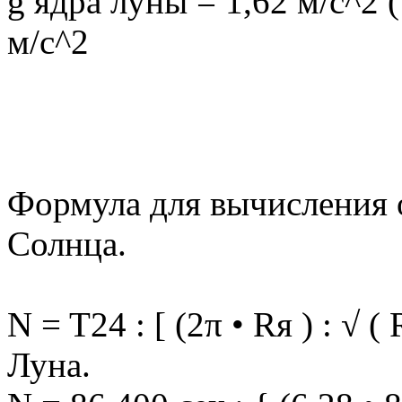
g ядра луны = 1,62 м/с^2 (
м/с^2
Формула для вычисления о
Солнца.
N = T24 : [ (2π • Rя ) : √ (
Луна.