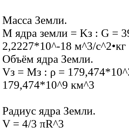
Масса Земли.
M ядра земли = Kз : G = 3
2,2227*10^-18 м^3/с^2•кг
Объём ядра Земли.
Vз = Mз : ρ = 179,474*10^
179,474*10^9 км^3
Радиус ядра Земли.
V = 4/3 πR^3