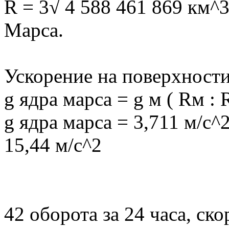
R = 3√ 4 588 461 869 км^3
Марса.
Ускорение на поверхности
g ядра марса = g м ( Rм : 
g ядра марса = 3,711 м/с^2
15,44 м/с^2
42 оборота за 24 часа, ск