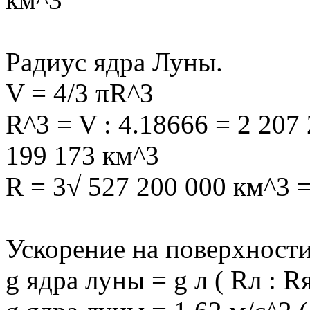
Радиус ядра Луны.
V = 4/3 πR^3
R^3 = V : 4.18666 = 2 207
199 173 км^3
R = 3√ 527 200 000 км^3 =
Ускорение на поверхности
g ядра луны = g л ( Rл : R