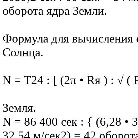
оборота ядра Земли.
Формула для вычисления о
Солнца.
N = T24 : [ (2π • Rя ) : √ (
Земля.
N = 86 400 сек : { (6,28 • 
32,54 м/сек2) = 42 оборот