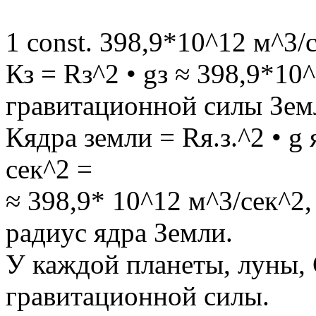
1 const. 398,9*10^12 м^3/
Кз = Rз^2 • gз ≈ 398,9*10
гравитационной силы Зем
Кядра земли = Rя.з.^2 • g 
сек^2 =
≈ 398,9* 10^12 м^3/сек^2
радиус ядра Земли.
У каждой планеты, луны, 
гравитационной силы.