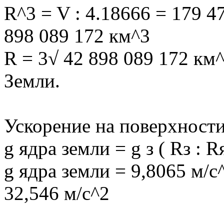
R^3 = V : 4.18666 = 179 4
898 089 172 км^3
R = 3√ 42 898 089 172 км^
Земли.
Ускорение на поверхности
g ядра земли = g з ( Rз : R
g ядра земли = 9,8065 м/с^
32,546 м/с^2