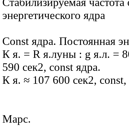
Стабилизируемая частота
энергетического ядра
Сonst ядра. Постоянная эн
К я. = R я.луны : g я.л. = 
590 сек2, const ядра.
К я. ≈ 107 600 сек2, const
Марс.