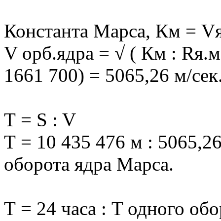
Константа Марса, Км = Vя
V орб.ядра = √ ( Км : Rя.м
1661 700) = 5065,26 м/сек
Т = S : V
Т = 10 435 476 м : 5065,26
оборота ядра Марса.
Т = 24 часа : T одного об