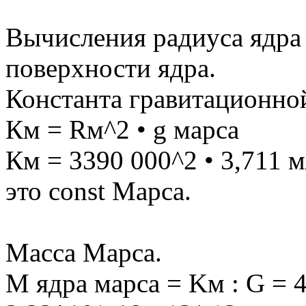
Вычисления радиуса ядра
поверхности ядра.
Константа гравитационно
Км = Rм^2 • g марса
Км = 3390 000^2 • 3,711 м
это const Марса.
Масса Марса.
M ядра марса = Kм : G = 