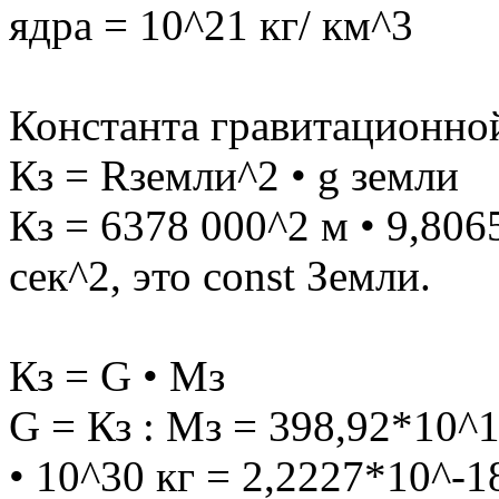
ядра = 10^21 кг/ км^3
Константа гравитационно
Кз = Rземли^2 • g земли
Кз = 6378 000^2 м • 9,806
сек^2, это const Земли.
Кз = G • Мз
G = Кз : Мз = 398,92*10^1
• 10^30 кг = 2,2227*10^-1