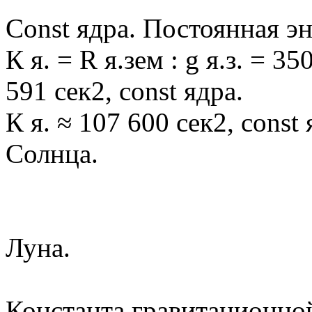
Сonst ядра. Постоянная эн
К я. = R я.зем : g я.з. = 3
591 сек2, const ядра.
К я. ≈ 107 600 сек2, const 
Солнца.
Луна.
Константа гравитационно