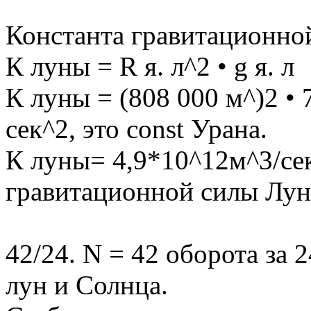
Константа гравитационно
К луны = R я. л^2 • g я. л
К луны = (808 000 м^)2 • 
сек^2, это const Урана.
К луны= 4,9*10^12м^3/сек
гравитационной силы Лун
42/24. N = 42 оборота за 24
лун и Солнца.