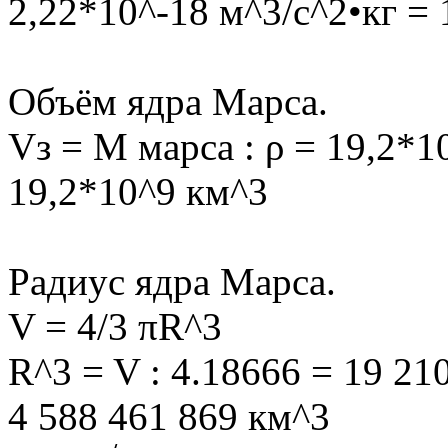
2,22*10^-18 м^3/с^2•кг = 
Объём ядра Марса.
Vз = M марса : ρ = 19,2*1
19,2*10^9 км^3
Радиус ядра Марса.
V = 4/3 πR^3
R^3 = V : 4.18666 = 19 21
4 588 461 869 км^3