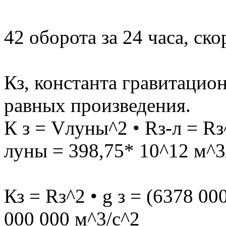
42 оборота за 24 часа, ск
Кз, константа гравитацио
равных произведения.
К з = Vлуны^2 • Rз-л = Rз^
луны = 398,75* 10^12 м^3/
Кз = Rз^2 • g з = (6378 00
000 000 м^3/с^2