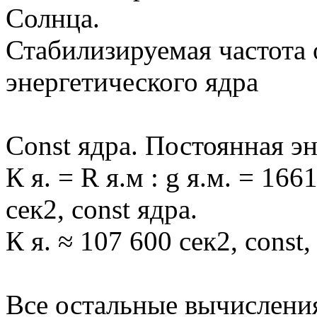
Солнца.
Стабилизируемая частота
энергетического ядра
Сonst ядра. Постоянная эн
К я. = R я.м : g я.м. = 166
сек2, const ядра.
К я. ≈ 107 600 сек2, const
Все остальные вычисления