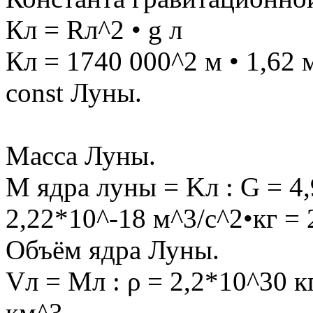
Кл = Rл^2 • g л
Кл = 1740 000^2 м • 1,62 
const Луны.
Масса Луны.
M ядра луны = Kл : G = 4,
2,22*10^-18 м^3/с^2•кг = 
Объём ядра Луны.
Vл = Mл : ρ = 2,2*10^30 к
км^3