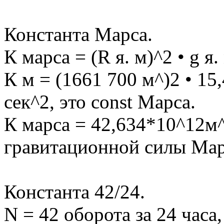
Константа Марса.
К марса = (R я. м)^2 • g я.
К м = (1661 700 м^)2 • 15
сек^2, это const Марса.
К марса = 42,634*10^12м^
гравитационной силы Мар
Константа 42/24.
N = 42 оборота за 24 часа,