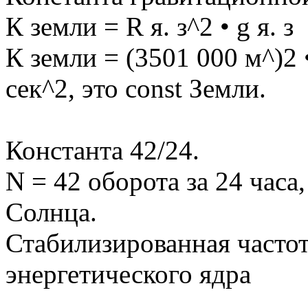
К земли = R я. з^2 • g я. з
К земли = (3501 000 м^)2 
сек^2, это const Земли.
Константа 42/24.
N = 42 оборота за 24 часа,
Солнца.
Стабилизированная частот
энергетического ядра