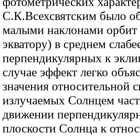
фотометрических характе
С.К.Всехсвятским было об
малыми наклонами орбит 
экватору) в среднем слабе
перпендикулярных к эклип
случае эффект легко объя
значения относительной 
излучаемых Солнцем част
движении перпендикулярн
плоскости Солнца к относ