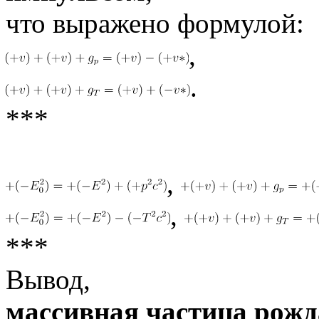
что выражено формулой:
,
.
***
,
,
***
Вывод,
массивная частица рожд