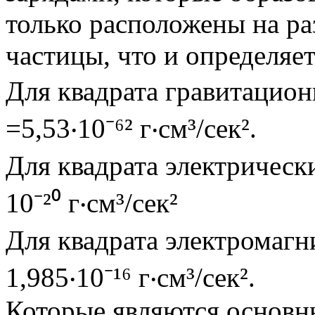
только расположены на ра
частицы, что и определяе
Для квадрата гравитационн
=5,53‧10⁻⁶² г‧см³/сек².
Для квадрата электрических
10⁻²⁰ г‧см³/сек²
Для квадрата электромагни
1,985‧10⁻¹⁶ г‧см³/сек².
Которые являются основн