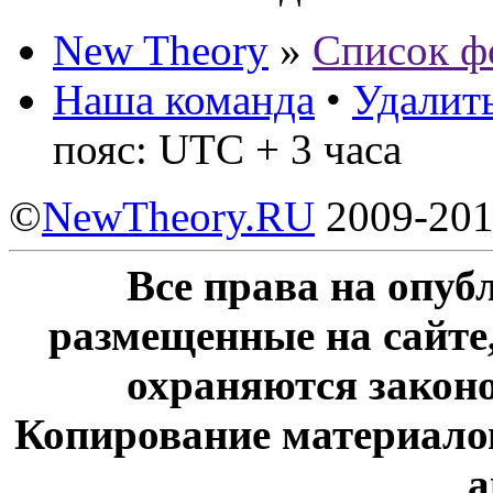
New Theory
»
Список ф
Наша команда
•
Удалить
пояс: UTC + 3 часа
©
NewTheory.RU
2009-20
Все права на опу
размещенные на сайте
охраняются законо
Копирование материалов
а