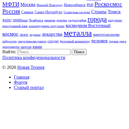
Роскосмос
МФТИ
Москва
Новосибирск
РАН
Нижний Новгород
Россия
Томск
Страны
Самара
Санкт-Петербург
Солнечная система
города
ФАНО
ЦНИИмаш
Челябинск
авиация
арктика
гидрография
излучение
космодром Восточный
иностранный язык
ионизирующее излучение
металла
космос
лекарства
лазер
нанотехнологии
ледники
человек
сердце
нейросети
сверхтяжелая ракета
фотонный компьютер
черная дыра
языки
экзопланеты
энергия
Найти:
Политика конфиденциальности
© 2026
Новая Теория
Главная
Форум
Старый портал