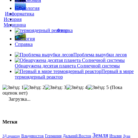
Астрономия
Гидрология
Информатика
История
Медицина
Физика
Экология
Справка
Проблема вырубки лесов
Обнаружена десятая планета Солнечной системы
Первый в мире
термоядерный реактор
(Пока
оценок нет)
Загрузка...
Метки
Земля
Владивосток
Германия
Дальний Восток
Италия
3Д принтер
Луна