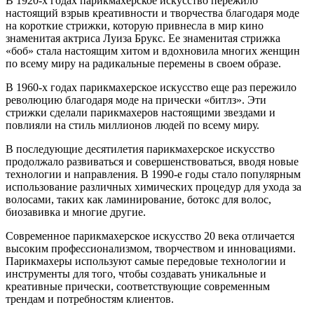
В 1920-х годах парикмахерское искусство пережило
настоящий взрыв креативности и творчества благодаря моде
на короткие стрижки, которую привнесла в мир кино
знаменитая актриса Луиза Брукс. Ее знаменитая стрижка
«боб» стала настоящим хитом и вдохновила многих женщин
по всему миру на радикальные перемены в своем образе.
В 1960-х годах парикмахерское искусство еще раз пережило
революцию благодаря моде на прически «битлз». Эти
стрижки сделали парикмахеров настоящими звездами и
повлияли на стиль миллионов людей по всему миру.
В последующие десятилетия парикмахерское искусство
продолжало развиваться и совершенствоваться, вводя новые
технологии и направления. В 1990-е годы стало популярным
использование различных химических процедур для ухода за
волосами, таких как ламинирование, ботокс для волос,
биозавивка и многие другие.
Современное парикмахерское искусство 20 века отличается
высоким профессионализмом, творчеством и инновациями.
Парикмахеры используют самые передовые технологии и
инструменты для того, чтобы создавать уникальные и
креативные прически, соответствующие современным
трендам и потребностям клиентов.