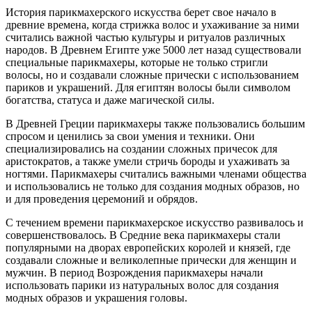
История парикмахерского искусства берет свое начало в
древние времена, когда стрижка волос и ухаживание за ними
считались важной частью культуры и ритуалов различных
народов. В Древнем Египте уже 5000 лет назад существовали
специальные парикмахеры, которые не только стригли
волосы, но и создавали сложные прически с использованием
париков и украшений. Для египтян волосы были символом
богатства, статуса и даже магической силы.
В Древней Греции парикмахеры также пользовались большим
спросом и ценились за свои умения и техники. Они
специализировались на создании сложных причесок для
аристократов, а также умели стричь бороды и ухаживать за
ногтями. Парикмахеры считались важными членами общества
и использовались не только для создания модных образов, но
и для проведения церемоний и обрядов.
С течением времени парикмахерское искусство развивалось и
совершенствовалось. В Средние века парикмахеры стали
популярными на дворах европейских королей и князей, где
создавали сложные и великолепные прически для женщин и
мужчин. В период Возрождения парикмахеры начали
использовать парики из натуральных волос для создания
модных образов и украшения головы.