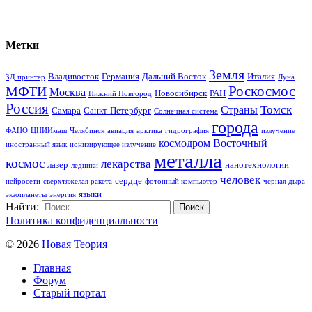
Метки
Земля
Владивосток
Германия
Дальний Восток
Италия
3Д принтер
Луна
Роскосмос
МФТИ
Москва
Новосибирск
РАН
Нижний Новгород
Россия
Томск
Страны
Самара
Санкт-Петербург
Солнечная система
города
ФАНО
ЦНИИмаш
Челябинск
авиация
арктика
гидрография
излучение
космодром Восточный
иностранный язык
ионизирующее излучение
металла
космос
лекарства
лазер
нанотехнологии
ледники
человек
сердце
нейросети
сверхтяжелая ракета
фотонный компьютер
черная дыра
языки
экзопланеты
энергия
Найти:
Политика конфиденциальности
© 2026
Новая Теория
Главная
Форум
Старый портал