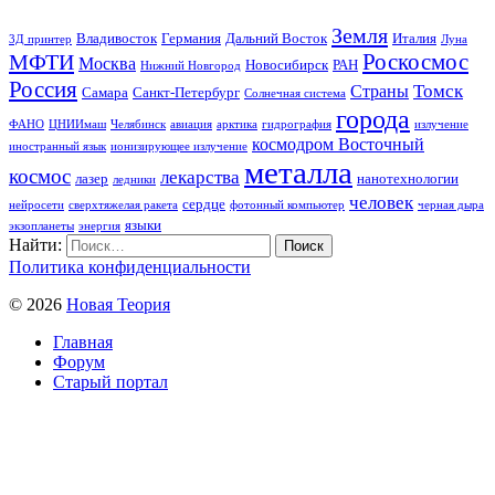
Земля
Владивосток
Германия
Дальний Восток
Италия
3Д принтер
Луна
Роскосмос
МФТИ
Москва
Новосибирск
РАН
Нижний Новгород
Россия
Томск
Страны
Самара
Санкт-Петербург
Солнечная система
города
ФАНО
ЦНИИмаш
Челябинск
авиация
арктика
гидрография
излучение
космодром Восточный
иностранный язык
ионизирующее излучение
металла
космос
лекарства
лазер
нанотехнологии
ледники
человек
сердце
нейросети
сверхтяжелая ракета
фотонный компьютер
черная дыра
языки
экзопланеты
энергия
Найти:
Политика конфиденциальности
© 2026
Новая Теория
Главная
Форум
Старый портал