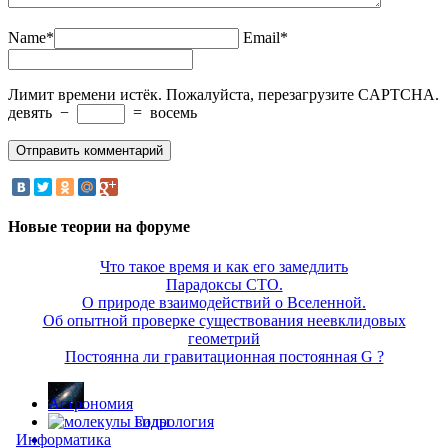
Name*
Email*
Лимит времени истёк. Пожалуйста, перезагрузите CAPTCHA.
девять
−
=
восемь
Новые теории на форуме
Что такое время и как его замедлить
Парадоксы СТО.
О природе взаимодействий о Вселенной.
Об опытной проверке существования неевклидовых
геометрий
Постоянна ли гравитационная постоянная G ?
Астрономия
Гидрология
Информатика