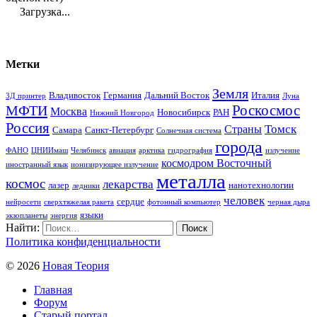
Загрузка...
Метки
Земля
Владивосток
Германия
Дальний Восток
Италия
3Д принтер
Луна
Роскосмос
МФТИ
Москва
Новосибирск
РАН
Нижний Новгород
Россия
Томск
Страны
Самара
Санкт-Петербург
Солнечная система
города
ФАНО
ЦНИИмаш
Челябинск
авиация
арктика
гидрография
излучение
космодром Восточный
иностранный язык
ионизирующее излучение
металла
космос
лекарства
лазер
нанотехнологии
ледники
человек
сердце
нейросети
сверхтяжелая ракета
фотонный компьютер
черная дыра
языки
экзопланеты
энергия
Найти:
Политика конфиденциальности
© 2026
Новая Теория
Главная
Форум
Старый портал