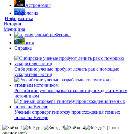
Астрономия
Гидрология
Информатика
История
Медицина
Физика
Экология
Справка
Сибирские ученые пробуют лечить рак с помощью
ускорителя частиц
Российские ученые разрабатывают луноход с атомным
источником
Ученый опроверг гипотезу происхождения темных
полос на Венере
(Пока
оценок нет)