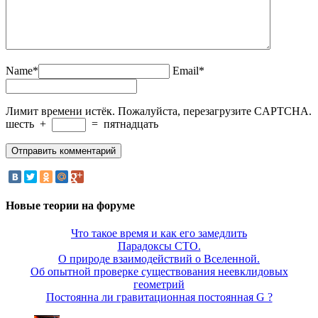
Name*
Email*
Лимит времени истёк. Пожалуйста, перезагрузите CAPTCHA.
шесть
+
=
пятнадцать
Новые теории на форуме
Что такое время и как его замедлить
Парадоксы СТО.
О природе взаимодействий о Вселенной.
Об опытной проверке существования неевклидовых
геометрий
Постоянна ли гравитационная постоянная G ?