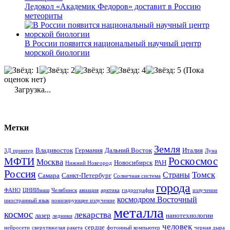
Ледокол «Академик Федоров» доставит в Россию
метеориты
В России появится национальный научный центр
морской биологии
(Пока
оценок нет)
Загрузка...
Метки
Земля
Владивосток
Германия
Дальний Восток
Италия
3Д принтер
Луна
Роскосмос
МФТИ
Москва
Новосибирск
РАН
Нижний Новгород
Россия
Томск
Страны
Самара
Санкт-Петербург
Солнечная система
города
ФАНО
ЦНИИмаш
Челябинск
авиация
арктика
гидрография
излучение
космодром Восточный
иностранный язык
ионизирующее излучение
металла
космос
лекарства
лазер
нанотехнологии
ледники
человек
сердце
нейросети
сверхтяжелая ракета
фотонный компьютер
черная дыра