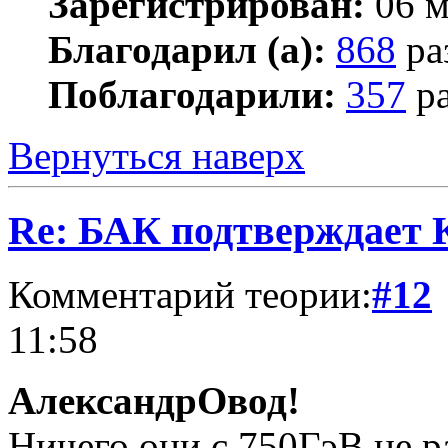
Зарегистрирован:
06 м
Благодарил (а):
868
ра
Поблагодарили:
357
ра
Вернуться наверх
Re: БАК подтверждает
Комментарий теории:
#12
11:58
АлександрОвод!
Ничего они с 750ГэВ не р