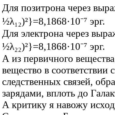
Для позитрона через выра
½λ₁₂)²}=8,1868·10⁻⁷ эрг.
Для электрона через выраж
½λ₂₂)²}=8,1868·10⁻⁷ эрг.
А из первичного вещества
вещество в соответствии
следственных связей, обр
зарядами, вплоть до Галак
А критику я навожу исход