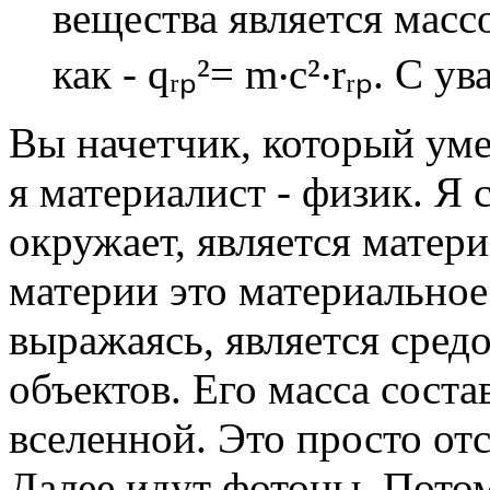
вещества является масс
как - qᵣₚ²= m‧c²‧rᵣₚ. С 
Вы начетчик, который уме
я материалист - физик. Я 
окружает, является матер
материи это материальное
выражаясь, является сред
объектов. Его масса сост
вселенной. Это просто от
Далее идут фотоны. Потом