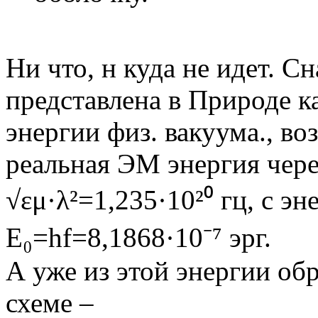
Ни что, н куда не идет. Сн
представлена в Природе 
энергии физ. вакуума., во
реальная ЭМ энергия чере
√εμ·λ²=1,235·10²⁰ гц, с э
Е₀=hf=8,1868·10⁻⁷ эрг.
А уже из этой энергии об
схеме –