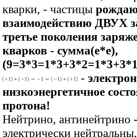
кварки, - частицы
рождаю
взаимодействию ДВУХ за
третье поколения заряже
кварков - сумма(e*e),
(9=3*3=1*3+3*2=1*3+3*1
-
электрон
низкоэнергетичное сост
протона!
Нейтрино, антинейтрино -
электрически нейтральны,