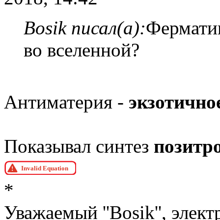
Bosik писал(а):
Ферматик
во вселенной?
Антиматерия -
экзотично
Показывал синтез
позитро
*
Уважаемый ''Bosik'', элект