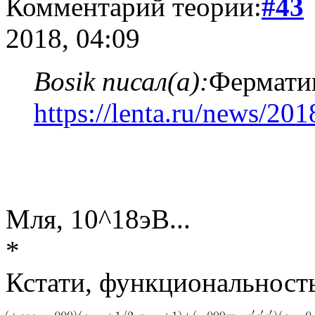
Комментарий теории:
#43
2018, 04:09
Bosik писал(а):
Ферматии
https://lenta.ru/news/20
Мля, 10^18эВ...
*
Кстати, функциональност