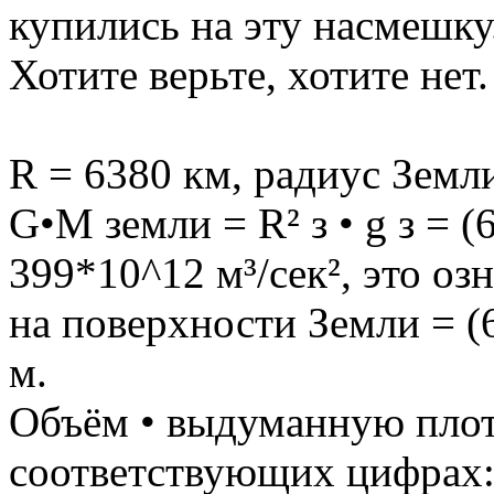
купились на эту насмешку
Хотите верьте, хотите нет.
R = 6380 км, радиус Земл
G•M земли = R² з • g з = (6
399*10^12 м³/сек², это оз
на поверхности Земли = (6
м.
Объём • выдуманную плот
соответствующих цифрах