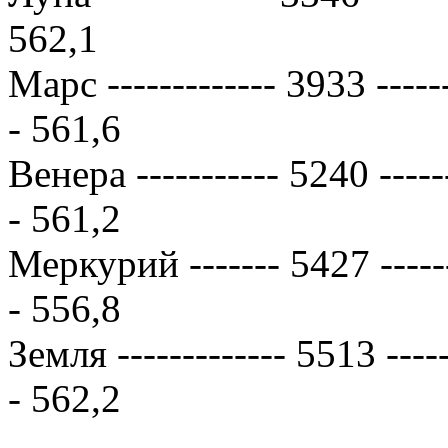
562,1
Марс ------------- 3933 ------
- 561,6
Венера ----------- 5240 ------
- 561,2
Меркурий ------- 5427 -------
- 556,8
Земля ------------- 5513 -----
- 562,2