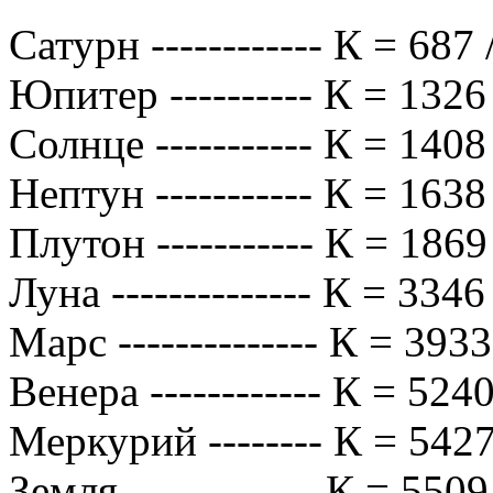
Сатурн ------------ К = 687
Юпитер ---------- К = 1326
Солнце ----------- К = 1408
Нептун ----------- К = 1638
Плутон ----------- К = 1869
Луна -------------- К = 3346
Марс -------------- К = 393
Венера ------------ К = 524
Меркурий -------- К = 5427
Земля ------------- К = 550