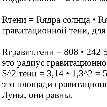
Rтени = Rядра солнца • Rя
гравитационной тени, для
Rгравит.тени = 808 • 242 5
это радиус гравитационно
S^2 тени = 3,14 • 1,3^2 = 
это площади гравитационн
Луны, они равны.