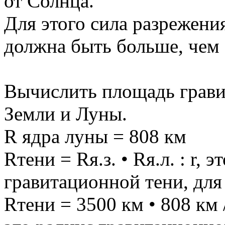
от Солнца.
Для этого сила разрежения
должна быть больше, чем 
Вычислить площадь грави
Земли и Луны.
R ядра луны = 808 км
Rтени = Rя.з. • Rя.л. : r,
гравитационной тени, для
Rтени = 3500 км • 808 км 