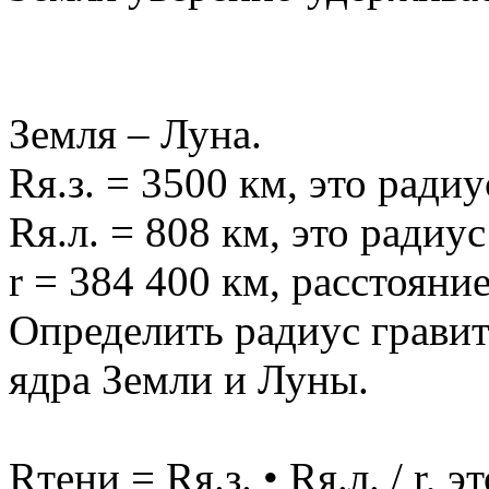
Земля – Луна.
Rя.з. = 3500 км, это радиу
Rя.л. = 808 км, это радиу
r = 384 400 км, расстояни
Определить радиус грави
ядра Земли и Луны.
Rтени = Rя.з. • Rя.л. / r,