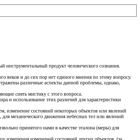
ный инструментальный продукт человеческого сознания.
го веков и до сих пор нет единого мнения по этому вопросу.
е отражены различные аспекты данной проблемы, однако,
ющие снять мистику с этого вопроса.
ира и использование этих различий для характеристики
ем, изменение состояний некоторых объектов или явлений
, для механического движения небесных тел или явлений
извольно принятого нами в качестве эталона (меры) для
цу измерения изменений состояний других объектов, (за