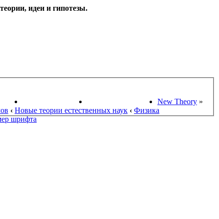
еории, идеи и гипотезы.
НАУКИ
ПОИСК ТЕОРИЙ
СТАРЫЙ ПОРТАЛ
New Theory
»
мов
‹
Новые теории естественных наук
‹
Физика
мер шрифта