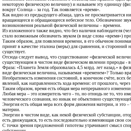
некоторую физическую величину) и называем эту единицу (физ
вокруг Солнца – за год. Так появляется «время».
Как видно из предыдущего абзаца, здесь не просматривается 
вращающееся и обращающееся небесное тело. Обозначение звуко
возникновения реальной физической величины – времени.
Из изложенного также видно, что без наличия наблюдателя (че
стало возможным обозначить звуком (в виде слова «время») пр
Таким образом, для появления времени, в его обычном понима
принят в качестве эталона (меры) для сравнения, и сторонний
существует.
Отсюда следует вывод, что существование «физической величи
существующим в чистом виде физическом явлении природы - вр
Фраза: «Планета Земля образовалась 4,5 млрд. лет назад.» в фи
виде физическая величина, называемая «временем»? Только вр
Необратимость изменения состояний, в конечном счёте, всех б
явлений, как направленность хода времени: от прошлого, через
Таким образом, время есть общая мера непрерывного изменени
Любая мера – это измеритель чего - то, но отнюдь не то, что
человеческого сознания, но никак не объективно существующе
Энергия есть общая мера всех форм движения материи, и это 
материи.
Энергии в чистом виде, как некой физической субстанции, отор
есть движущаяся, то есть последовательно изменяющая свои сос
С точки зрения предложенной гипотезы утрачивают смысл споры 
субстанции.