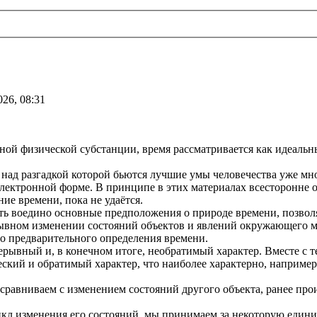
026, 08:31
ьной физической субстанции, время рассматривается как идеаль
 над разгадкой которой бьются лучшие умы человечества уже мно
 в электронной форме. В принципе в этих материалах всесторонн
ние времени, пока не удаётся.
ть воедино основные предположения о природе времени, позволя
рывном изменении состояний объектов и явлений окружающего м
го предварительного определения времени.
рывный и, в конечном итоге, необратимый характер. Вместе с т
ский и обратимый характер, что наиболее характерно, например
 сравниваем с изменением состояний другого объекта, ранее про
икл изменения его состояний, мы принимаем за некоторую едини