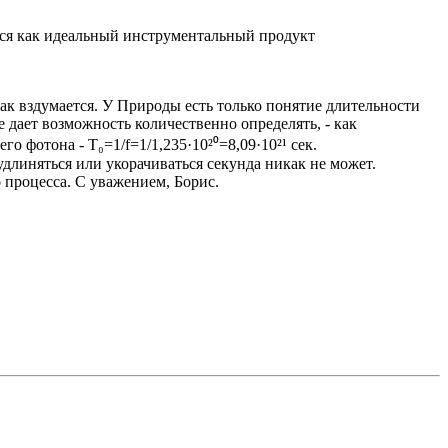
тся как идеальный инструментальный продукт
ак вздумается. У Природы есть только понятие длительности
е дает возможность количественно определять, - как
 фотона - T₀=1/f=1/1,235·10²⁰=8,09·10²¹ сек.
линяться или укорачиваться секунда никак не может.
 процесса. С уважением, Борис.