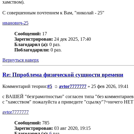
хамством).
С совершенным почтением к Вам, "николай - 25"
иванович-25
Сообщений:
17
Зарегистрирован:
24 дек 2025, 17:40
Благодарил (а):
0 раз.
Поблагодарили:
0 раз.
Вернуться наверх
Re: Ппроблема физической сущности времени
Комментарий теории:
#5
avtor7777777
» 25 фев 2026, 19:41
с ВАШЕЙ "безграмотностью" согласен типа "без комментариев
с "хамсством" пожалуйста а приведите "сцылку"?=ничего НЕТ
avtor7777777
Сообщений:
785
Зарегистрирован:
03 авг 2020, 19:15
Благодарил (а):
6
раз.