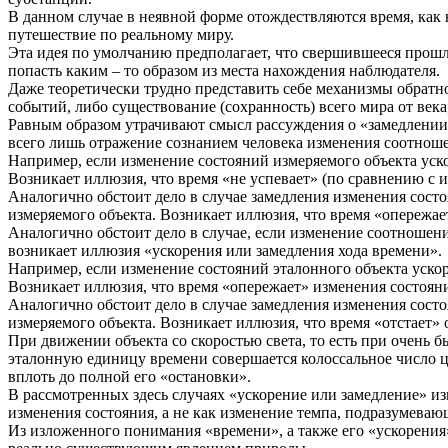
В данном случае в неявной форме отождествляются время, как 
путешествие по реальному миру.
Эта идея по умолчанию предполагает, что свершившееся прошлое
попасть каким – то образом из места нахождения наблюдателя.
Даже теоретически трудно представить себе механизмы обрат
событий, либо существование (сохранность) всего мира от века
Равным образом утрачивают смысл рассуждения о «замедлении 
всего лишь отражение сознанием человека изменения соотноше
Например, если изменение состояний измеряемого объекта уск
Возникает иллюзия, что время «не успевает» (по сравнению с и
Аналогично обстоит дело в случае замедления изменения сост
измеряемого объекта. Возникает иллюзия, что время «опережает
Аналогично обстоит дело в случае, если изменение соотношени
возникает иллюзия «ускорения или замедления хода времени».
Например, если изменение состояний эталонного объекта уско
Возникает иллюзия, что время «опережает» изменения состояний
Аналогично обстоит дело в случае замедления изменения сост
измеряемого объекта. Возникает иллюзия, что время «отстает» о
При движении объекта со скоростью света, то есть при очень б
эталонную единицу времени совершается колоссальное число ц
вплоть до полной его «остановки».
В рассмотренных здесь случаях «ускорение или замедление» из
изменения состояния, а не как изменение темпа, подразумевающ
Из изложенного понимания «времени», а также его «ускорения»