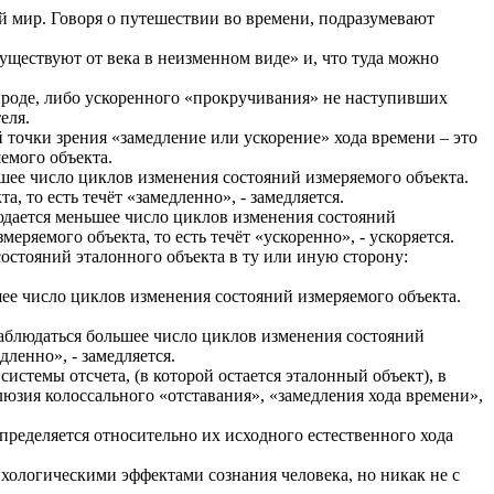
ый мир. Говоря о путешествии во времени, подразумевают
существуют от века в неизменном виде» и, что туда можно
ироде, либо ускоренного «прокручивания» не наступивших
еля.
 точки зрения «замедление или ускорение» хода времени – это
емого объекта.
шее число циклов изменения состояний измеряемого объекта.
, то есть течёт «замедленно», - замедляется.
юдается меньшее число циклов изменения состояний
ряемого объекта, то есть течёт «ускоренно», - ускоряется.
остояний эталонного объекта в ту или иную сторону:
шее число циклов изменения состояний измеряемого объекта.
наблюдаться большее число циклов изменения состояний
дленно», - замедляется.
истемы отсчета, (в которой остается эталонный объект), в
юзия колоссального «отставания», «замедления хода времени»,
определяется относительно их исходного естественного хода
хологическими эффектами сознания человека, но никак не с