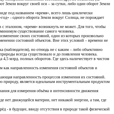
т Земли вокруг своей оси – за сутки, либо один оборот Земли
виде под названием «время», всего лишь циклически
«год» - одного оборота Земли вокруг Солнца, не порождает
 с эталоном, «время» возникнуть не может. Для того, чтобы
к минимум существование самого человека.
 изменение своих состояний, один из которых произвольно
менении состояний объектов. Вне этих условий – времени не
а (наблюдателя), но отнюдь не с каким – либо объективно
рироды всегда существовало и до появления человека.
а 4,5 млрд. полных оборотов. Где здесь наличествует в чистом
ем как направленность изменения состояний объектов и
жающая направленность процессов изменения их состояний.
ьную природу, является идеальным инструментальным продуктом
знания для измерения объёма и интенсивности движения
де нет движущейся материи, нет никакой энергии, а там, где
ёд - в будущее, ввиду отсутствия в природе такой физической