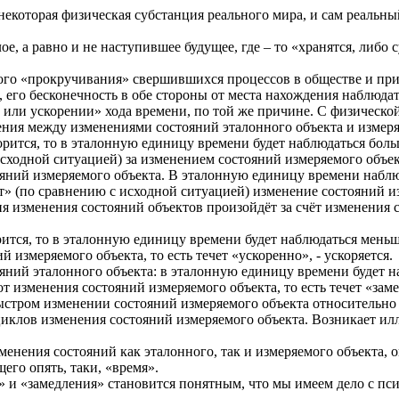
некоторая физическая субстанция реального мира, и сам реальн
, а равно и не наступившее будущее, где – то «хранятся, либо 
ного «прокручивания» свершившихся процессов в обществе и пр
, его бесконечность в обе стороны от места нахождения наблюдат
или ускорении» хода времени, по той же причине. С физической
ния между изменениями состояний эталонного объекта и измеря
орится, то в эталонную единицу времени будет наблюдаться боль
сходной ситуацией) за изменением состояний измеряемого объекта
ояний измеряемого объекта. В эталонную единицу времени набл
» (по сравнению с исходной ситуацией) изменение состояний изме
я изменения состояний объектов произойдёт за счёт изменения с
рится, то в эталонную единицу времени будет наблюдаться мень
 измеряемого объекта, то есть течет «ускоренно», - ускоряется.
ояний эталонного объекта: в эталонную единицу времени будет 
т изменения состояний измеряемого объекта, то есть течет «заме
ыстром изменении состояний измеряемого объекта относительно с
иклов изменения состояний измеряемого объекта. Возникает илл
менения состояний как эталонного, так и измеряемого объекта, 
его опять, таки, «время».
 и «замедления» становится понятным, что мы имеем дело с пси