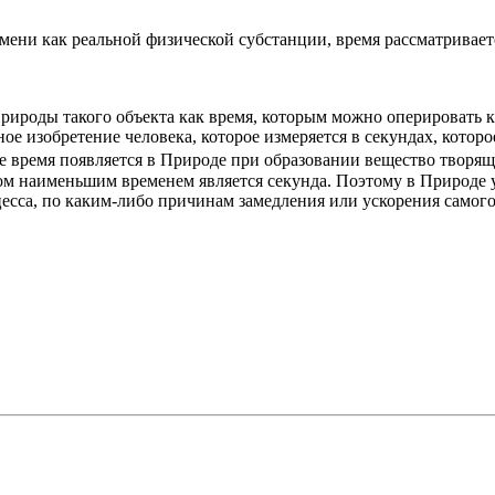
емени как реальной физической субстанции, время рассматривае
рироды такого объекта как время, которым можно оперировать к
ое изобретение человека, которое измеряется в секундах, которо
 время появляется в Природе при образовании вещество творящего
м наименьшим временем является секунда. Поэтому в Природе уд
есса, по каким-либо причинам замедления или ускорения самого