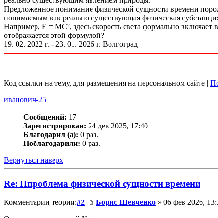
реально существующим явлением природы.
Предложенное понимание физической сущности времени порожд
понимаемым как реально существующая физическая субстанци
Например, Е = MC², здесь скорость света формально включает 
отображается этой формулой?
19. 02. 2022 г. - 23. 01. 2026 г. Волгоград
Код ссылки на тему, для размещения на персональном сайте |
По
иванович-25
Сообщений:
17
Зарегистрирован:
24 дек 2025, 17:40
Благодарил (а):
0 раз.
Поблагодарили:
0 раз.
Вернуться наверх
Re: Ппроблема физической сущности времени
Комментарий теории:
#2
Борис Шевченко
» 06 фев 2026, 13: