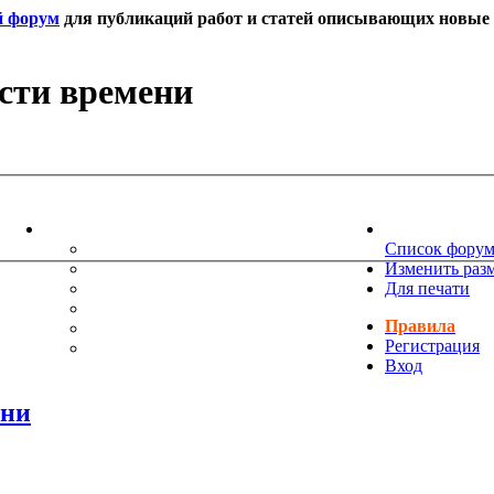
й форум
для публикаций работ и статей описывающих новые т
сти времени
ИНФОРМАЦИЯ
НОВОСТИ 
ТЕХНИЧЕСКАЯ ПОДДЕРЖКА
Список фору
ЕНИЯ
ПОЖЕЛАНИЯ
Изменить раз
ПРАВИЛА ФОРУМА
Для печати
ЧАСТО ЗАДАВАЕМЫЕ ВОПРОСЫ
Правила
НАУК
РУКОВОДСТВО ПО BBCODE
Регистрация
ДОПОЛНИТЕЛЬНЫЕ BBCODE
Вход
ени