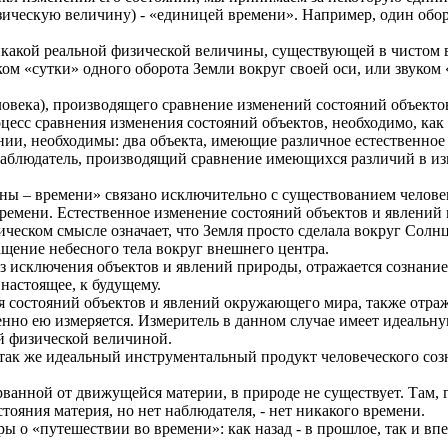
ическую величину) - «единицей времени». Например, один оборо
никакой реальной физической величины, существующей в чистом 
м «сутки» одного оборота Земли вокруг своей оси, или звуком 
ловека), производящего сравнение изменений состояний объектов
оцесс сравнения изменения состояний объектов, необходимо, ка
нии, необходимы: два объекта, имеющие различное естественное
 наблюдатель, производящий сравнение имеющихся различий в из
ны – времени» связано исключительно с существованием человек
емени. Естественное изменение состояний объектов и явлений п
зическом смысле означает, что Земля просто сделала вокруг Солнц
ащение небесного тела вокруг внешнего центра.
ез исключения объектов и явлений природы, отражается сознани
 настоящее, к будущему.
я состояний объектов и явлений окружающего мира, также отра
 именно ею измеряется. Измеритель в данном случае имеет идеал
й физической величиной.
– так же идеальный инструментальный продукт человеческого со
ванной от движущейся материи, в природе не существует. Там, г
тояния материя, но нет наблюдателя, - нет никакого времени.
о «путешествии во времени»: как назад - в прошлое, так и впер