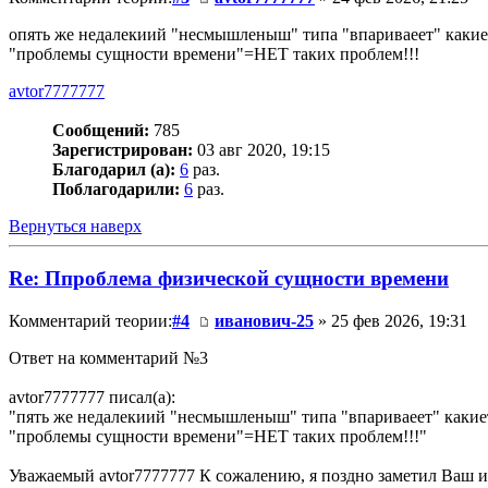
опять же недалекиий "несмышленыш" типа "впариваеет" какие
"проблемы сущности времени"=НЕТ таких проблем!!!
avtor7777777
Сообщений:
785
Зарегистрирован:
03 авг 2020, 19:15
Благодарил (а):
6
раз.
Поблагодарили:
6
раз.
Вернуться наверх
Re: Ппроблема физической сущности времени
Комментарий теории:
#4
иванович-25
» 25 фев 2026, 19:31
Ответ на комментарий №3
avtor7777777 писал(а):
"пять же недалекиий "несмышленыш" типа "впариваеет" какие
"проблемы сущности времени"=НЕТ таких проблем!!!"
Уважаемый avtor7777777 К сожалению, я поздно заметил Ваш и