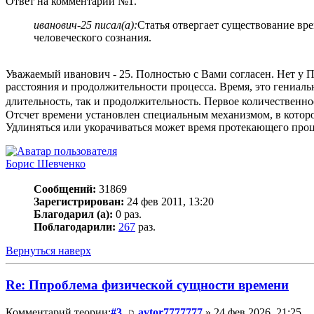
Ответ на комментарий №1.
иванович-25 писал(а):
Статья отвергает существование вр
человеческого сознания.
Уважаемый иванович - 25. Полностью с Вами согласен. Нет у П
расстояния и продолжительности процесса. Время, это гениальн
длительность, так и продолжительность. Первое количественное
Отсчет времени установлен специальным механизмом, в которо
Удлиняться или укорачиваться может время протекающего проц
Борис Шевченко
Сообщений:
31869
Зарегистрирован:
24 фев 2011, 13:20
Благодарил (а):
0 раз.
Поблагодарили:
267
раз.
Вернуться наверх
Re: Ппроблема физической сущности времени
Комментарий теории:
#3
avtor7777777
» 24 фев 2026, 21:25