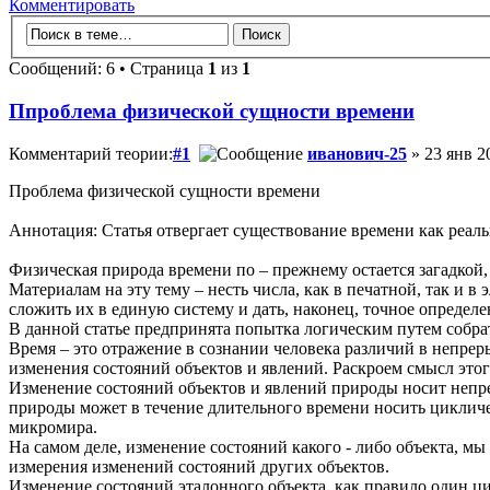
Комментировать
Сообщений: 6 • Страница
1
из
1
Ппроблема физической сущности времени
Комментарий теории:
#1
иванович-25
» 23 янв 2
Проблема физической сущности времени
Аннотация: Статья отвергает существование времени как реал
Физическая природа времени по – прежнему остается загадкой,
Материалам на эту тему – несть числа, как в печатной, так и
сложить их в единую систему и дать, наконец, точное определе
В данной статье предпринята попытка логическим путем собра
Время – это отражение в сознании человека различий в непре
изменения состояний объектов и явлений. Раскроем смысл это
Изменение состояний объектов и явлений природы носит непре
природы может в течение длительного времени носить цикличе
микромира.
На самом деле, изменение состояний какого - либо объекта, мы
измерения изменений состояний других объектов.
Изменение состояний эталонного объекта, как правило один ц