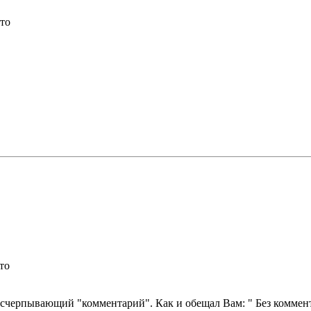
то
то
счерпывающий "комментарий". Как и обещал Вам: " Без коммента