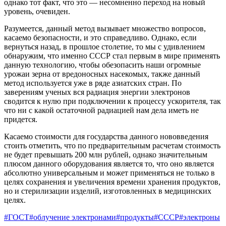
однако тот факт, что это — несомненно переход на новый
уровень, очевиден.
Разумеется, данный метод вызывает множество вопросов,
касаемо безопасности, и это справедливо. Однако, если
вернуться назад, в прошлое столетие, то мы с удивлением
обнаружим, что именно СССР стал первым в мире применять
данную технологию, чтобы обезопасить наши огромные
урожаи зерна от вредоносных насекомых, также данный
метод используется уже в ряде азиатских стран. По
заверениям ученых вся радиация энергии электронов
сводится к нулю при подключении к процессу ускорителя, так
что ни с какой остаточной радиацией нам дела иметь не
придется.
Касаемо стоимости для государства данного нововведения
стоить отметить, что по предварительным расчетам стоимость
не будет превышать 200 млн рублей, однако значительным
плюсом данного оборудования является то, что оно является
абсолютно универсальным и может применяться не только в
целях сохранения и увеличения времени хранения продуктов,
но и стерилизации изделий, изготовленных в медицинских
целях.
#ГОСТ
#облучение электронами
#продукты
#СССР
#электроны