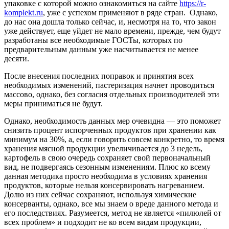
упаковке с которой можно ознакомиться на сайте
https://r-
komplekt.ru
, уже с успехом применяют в ряде стран. Однако,
до нас она дошла только сейчас, и, несмотря на то, что закон
уже действует, еще уйдет не мало времени, прежде, чем будут
разработаны все необходимые ГОСТы, которых по
предварительным данным уже насчитывается не менее
десяти.
После внесения последних поправок и принятия всех
необходимых изменений, пастеризация начнет проводиться
массово, однако, без согласия отдельных производителей эти
меры приниматься не будут.
Однако, необходимость данных мер очевидна — это поможет
снизить процент испорченных продуктов при хранении как
минимум на 30%, а, если говорить совсем конкретно, то время
хранения мясной продукции увеличивается до 3 недель,
картофель в свою очередь сохраняет свой первоначальный
вид, не подвергаясь сезонным изменениям. Плюс ко всему
данная методика просто необходима в условиях хранения
продуктов, которые нельзя консервировать нагреванием.
Долю из них сейчас сохраняют, используя химические
консерванты, однако, все мы знаем о вреде данного метода и
его последствиях. Разумеется, метод не является «пилюлей от
всех проблем» и подходит не ко всем видам продукции,