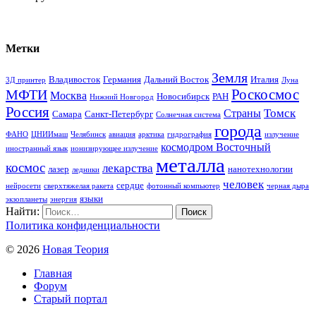
Метки
Земля
Владивосток
Германия
Дальний Восток
Италия
3Д принтер
Луна
Роскосмос
МФТИ
Москва
Новосибирск
РАН
Нижний Новгород
Россия
Томск
Страны
Самара
Санкт-Петербург
Солнечная система
города
ФАНО
ЦНИИмаш
Челябинск
авиация
арктика
гидрография
излучение
космодром Восточный
иностранный язык
ионизирующее излучение
металла
космос
лекарства
лазер
нанотехнологии
ледники
человек
сердце
нейросети
сверхтяжелая ракета
фотонный компьютер
черная дыра
языки
экзопланеты
энергия
Найти:
Политика конфиденциальности
© 2026
Новая Теория
Главная
Форум
Старый портал