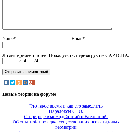
Name*
Email*
Лимит времени истёк. Пожалуйста, перезагрузите CAPTCHA.
×
4
=
24
Новые теории на форуме
Что такое время и как его замедлить
Парадоксы СТО.
О природе взаимодействий о Вселенной.
Об опытной проверке существования неевклидовых
геометрий