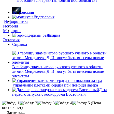
Постоянна ли гравитационная постоянная G ?
Астрономия
Гидрология
Информатика
История
Медицина
Физика
Экология
Справка
В таблицу знаменитого русского ученого в области
химии Менделеева Д. И. могут быть внесены новые
элементы
Управление клетками сердца при помощи лазера
Дата
первого запуска с космодрома Восточный
(Пока
оценок нет)
Загрузка...