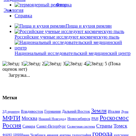
Физика
Экология
Справка
Пища и кухня римлян
Российские ученые исследуют космическую пыль
Национальный исследовательский медицинский центр
(Пока
оценок нет)
Загрузка...
Метки
Земля
Владивосток
Германия
Дальний Восток
Италия
3Д принтер
Луна
Роскосмос
МФТИ
Москва
Новосибирск
РАН
Нижний Новгород
Россия
Томск
Страны
Самара
Санкт-Петербург
Солнечная система
города
ФАНО
ЦНИИмаш
Челябинск
авиация
арктика
гидрография
излучение