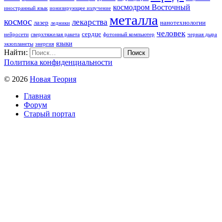
космодром Восточный
иностранный язык
ионизирующее излучение
металла
космос
лекарства
лазер
нанотехнологии
ледники
человек
сердце
нейросети
сверхтяжелая ракета
фотонный компьютер
черная дыра
языки
экзопланеты
энергия
Найти:
Политика конфиденциальности
© 2026
Новая Теория
Главная
Форум
Старый портал