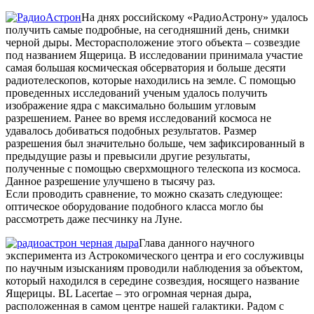
На днях российскому «РадиоАстрону» удалось
получить самые подробные, на сегодняшний день, снимки
черной дыры. Месторасположение этого объекта – созвездие
под названием Ящерица. В исследовании принимала участие
самая большая космическая обсерватория и больше десяти
радиотелескопов, которые находились на земле. С помощью
проведенных исследований ученым удалось получить
изображение ядра с максимально большим угловым
разрешением. Ранее во время исследований космоса не
удавалось добиваться подобных результатов. Размер
разрешения был значительно больше, чем зафиксированный в
предыдущие разы и превысили другие результаты,
полученные с помощью сверхмощного телескопа из космоса.
Данное разрешение улучшено в тысячу раз.
Если проводить сравнение, то можно сказать следующее:
оптическое оборудование подобного класса могло бы
рассмотреть даже песчинку на Луне.
Глава данного научного
эксперимента из Астрокомического центра и его сослуживцы
по научным изысканиям проводили наблюдения за объектом,
который находился в середине созвездия, носящего название
Ящерицы. BL Lacertae – это огромная черная дыра,
расположенная в самом центре нашей галактики. Радом с