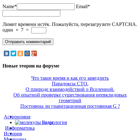
Name*
Email*
Лимит времени истёк. Пожалуйста, перезагрузите CAPTCHA.
один
×
7
=
Новые теории на форуме
Что такое время и как его замедлить
Парадоксы СТО.
О природе взаимодействий о Вселенной.
Об опытной проверке существования неевклидовых
геометрий
Постоянна ли гравитационная постоянная G ?
Астрономия
Гидрология
Информатика
История
Медицина