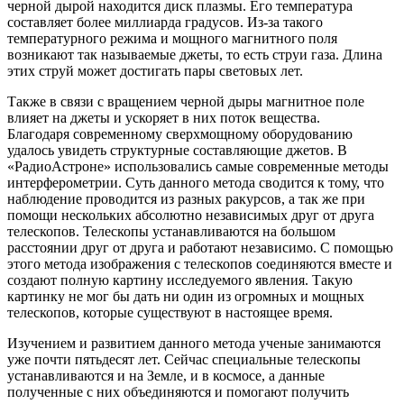
черной дырой находится диск плазмы. Его температура
составляет более миллиарда градусов. Из-за такого
температурного режима и мощного магнитного поля
возникают так называемые джеты, то есть струи газа. Длина
этих струй может достигать пары световых лет.
Также в связи с вращением черной дыры магнитное поле
влияет на джеты и ускоряет в них поток вещества.
Благодаря современному сверхмощному оборудованию
удалось увидеть структурные составляющие джетов. В
«РадиоАстроне» использовались самые современные методы
интерферометрии. Суть данного метода сводится к тому, что
наблюдение проводится из разных ракурсов, а так же при
помощи нескольких абсолютно независимых друг от друга
телескопов. Телескопы устанавливаются на большом
расстоянии друг от друга и работают независимо. С помощью
этого метода изображения с телескопов соединяются вместе и
создают полную картину исследуемого явления. Такую
картинку не мог бы дать ни один из огромных и мощных
телескопов, которые существуют в настоящее время.
Изучением и развитием данного метода ученые занимаются
уже почти пятьдесят лет. Сейчас специальные телескопы
устанавливаются и на Земле, и в космосе, а данные
полученные с них объединяются и помогают получить