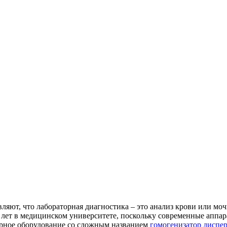
ляют, что лабораторная диагностика – это анализ крови или мо
ть лет в медицинском университете, поскольку современные апп
торное оборудование со сложным названием
гомогенизатор диспер