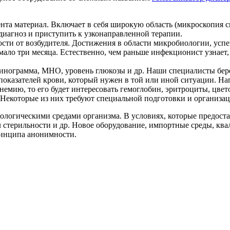
нта материал. Включает в себя широкую область (микроскопия сп
диагноз и приступить к узконаправленной терапии.
мости от возбудителя. Достижения в области микробиологии, у
мало три месяца. Естественно, чем раньше инфекционист узнает,
инограмма, МНО, уровень глюкозы и др. Наши специалисты берег
показателей крови, который нужен в той или иной ситуации. Н
немию, то его будет интересовать гемоглобин, эритроциты, цвет
 Некоторые из них требуют специальной подготовки и организац
иологическими средами организма. В условиях, которые предост
ил стерильности и др. Новое оборудование, импортные среды, к
ринципа анонимности.