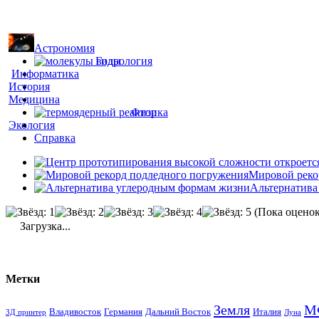
Астрономия
Гидрология
Информатика
История
Медицина
Физика
Экология
Справка
Мировой реко
Альтернатива
(Пока оценок
Загрузка...
Метки
Земля
М
Владивосток
Германия
Дальний Восток
Италия
3Д принтер
Луна