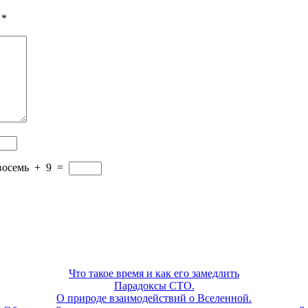
 *
восемь
+
9
=
Что такое время и как его замедлить
Парадоксы СТО.
О природе взаимодействий о Вселенной.