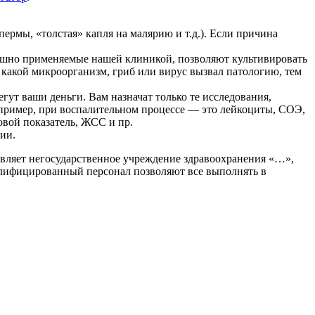
ермы, «толстая» капля на малярию и т.д.). Если причина
спешно применяемые нашей клиникой, позволяют культивировать
 какой микроорганизм, гриб или вирус вызвал патологию, тем
ут ваши деньги. Вам назначат только те исследования,
апример, при воспалительном процессе — это лейкоциты, СОЭ,
овой показатель, ЖСС и пр.
ии.
авляет негосударственное учреждение здравоохранения «…»,
валифицированный персонал позволяют все выполнять в