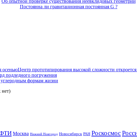
Об опытной проверке существования неевклидовых геометрий
Постоянна ли гравитационная постоянная G ?
Центр прототипирования высокой сложности откроется
рд подледного погружения
 углеродным формам жизни
 нет)
Роскосмос
Росс
ФТИ
Москва
Новосибирск
РАН
Нижний Новгород