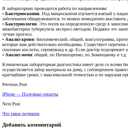
В лабораториях проводится работа по направлениям:
•
Бактериоскопия
. Под микроскопом изучается взятый у пацие
заболевания обнаруживается, то можно немедленно выставить 
•
Бактериология
. Это посев на определенную среду в зависи
микобактерии туберкулеза экспресс-методом. Недавно это зани
лучше прогноз.
•
Анализ крови
: биохимический, общий, коагулограмма, проте
которые вам действительно необходимы. Существует перечень 
сиаловые кислоты, серомукоид и др. Если доктор подозревает а
•
Анализ мочи
: общий, по Ничипоренко, по Зимницкому и т.д.
Клиническая лабораторная диагностика имеет дело со всеми б
осуществляется забор материала на дому, с соблюдением прав
кратчайшие сроки, с максимальной точностью и не нарушая п
Previous Post
IPhone — Полезные секреты
Next Post
Что такое педикюр
Добавить комментарий