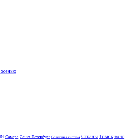
 осенью
ия
Томск
Страны
Самара
Санкт-Петербург
Солнечная система
ФАНО