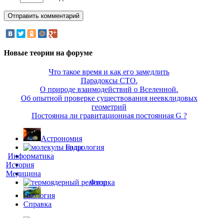
Новые теории на форуме
Что такое время и как его замедлить
Парадоксы СТО.
О природе взаимодействий о Вселенной.
Об опытной проверке существования неевклидовых
геометрий
Постоянна ли гравитационная постоянная G ?
Астрономия
Гидрология
Информатика
История
Медицина
Физика
Экология
Справка