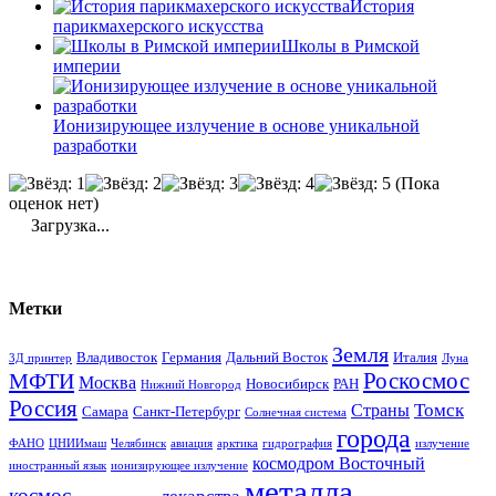
История
парикмахерского искусства
Школы в Римской
империи
Ионизирующее излучение в основе уникальной
разработки
(Пока
оценок нет)
Загрузка...
Метки
Земля
Владивосток
Германия
Дальний Восток
Италия
3Д принтер
Луна
Роскосмос
МФТИ
Москва
Новосибирск
РАН
Нижний Новгород
Россия
Томск
Страны
Самара
Санкт-Петербург
Солнечная система
города
ФАНО
ЦНИИмаш
Челябинск
авиация
арктика
гидрография
излучение
космодром Восточный
иностранный язык
ионизирующее излучение
металла
космос
лекарства