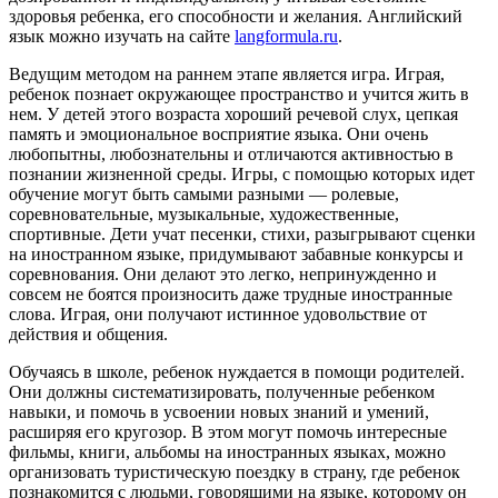
здоровья ребенка, его способности и желания. Английский
язык можно изучать на сайте
langformula.ru
.
Ведущим методом на раннем этапе является игра. Играя,
ребенок познает окружающее пространство и учится жить в
нем. У детей этого возраста хороший речевой слух, цепкая
память и эмоциональное восприятие языка. Они очень
любопытны, любознательны и отличаются активностью в
познании жизненной среды. Игры, с помощью которых идет
обучение могут быть самыми разными — ролевые,
соревновательные, музыкальные, художественные,
спортивные. Дети учат песенки, стихи, разыгрывают сценки
на иностранном языке, придумывают забавные конкурсы и
соревнования. Они делают это легко, непринужденно и
совсем не боятся произносить даже трудные иностранные
слова. Играя, они получают истинное удовольствие от
действия и общения.
Обучаясь в школе, ребенок нуждается в помощи родителей.
Они должны систематизировать, полученные ребенком
навыки, и помочь в усвоении новых знаний и умений,
расширяя его кругозор. В этом могут помочь интересные
фильмы, книги, альбомы на иностранных языках, можно
организовать туристическую поездку в страну, где ребенок
познакомится с людьми, говорящими на языке, которому он