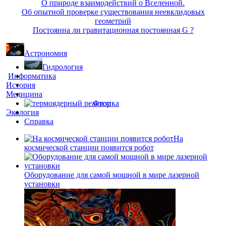
О природе взаимодействий о Вселенной.
Об опытной проверке существования неевклидовых
геометрий
Постоянна ли гравитационная постоянная G ?
Астрономия
Гидрология
Информатика
История
Медицина
Физика
Экология
Справка
На
космической станции появится робот
Оборудование для самой мощной в мире лазерной
установки