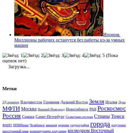
Япония.
Миллионы рабочих останутся без работы из-за умных
машин
(Пока
оценок нет)
Загрузка...
Метки
Земля
Владивосток
Германия
Дальний Восток
Италия
3Д принтер
Луна
Роскосмос
МФТИ
Москва
Новосибирск
РАН
Нижний Новгород
Россия
Томск
Страны
Самара
Санкт-Петербург
Солнечная система
города
ФАНО
ЦНИИмаш
Челябинск
авиация
арктика
гидрография
излучение
космодром Восточный
иностранный язык
ионизирующее излучение