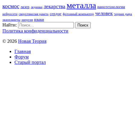
металла
космос
лекарства
лазер
нанотехнологии
ледники
человек
сердце
нейросети
сверхтяжелая ракета
фотонный компьютер
черная дыра
языки
экзопланеты
энергия
Найти:
Политика конфиденциальности
© 2026
Новая Теория
Главная
Форум
Старый портал