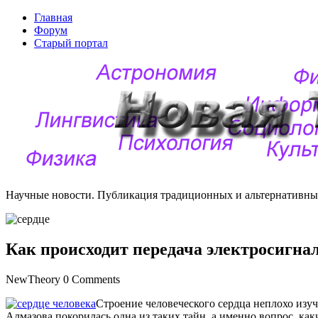
Главная
Форум
Старый портал
Научные новости. Публикация традиционных и альтернативных
Как происходит передача электросигнал
NewTheory
0 Comments
Строение человеческого сердца неплохо изу
Алмазова покорилась одна из таких тайн, а именно вопрос, ка