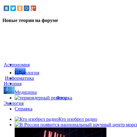
Новые теории на форуме
Астрономия
Гидрология
Информатика
История
Медицина
Физика
Экология
Справка
Кто изобрел радио