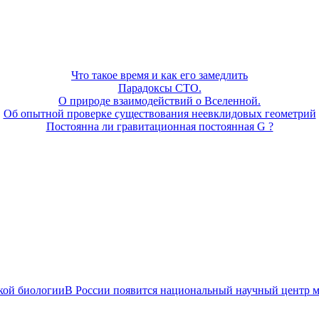
Что такое время и как его замедлить
Парадоксы СТО.
О природе взаимодействий о Вселенной.
Об опытной проверке существования неевклидовых геометрий
Постоянна ли гравитационная постоянная G ?
В России появится национальный научный центр 