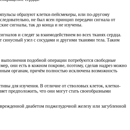
Импульсы образуют клетки-пейсмекеры, или по-другому
 следовательно, не был ясен принцип передачи сигнала от
еские сигналы, так до конца и не изучены.
игналов и следят за взаимодействием во всех тканях сердца.
 синусный узел с сосудами и другими тканями тела. Таким
ля выполнения подобной операции потребуются свободные
имер, они есть в кожном покрове, поэтому, сделав надрез можно
денным органам, причём полностью исключена возможность
тивы для изучения. В отличие от стволовых клеток, клетки-
ляет предположить, что они могут стать своеобразными
оврежденной диабетом поджелудочной железу или загубленной