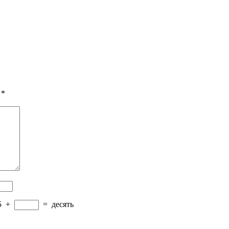
 *
5
+
=
десять