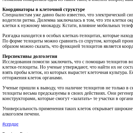
Координаторы в клеточной структуре
Специалистам уже давно было известно, что электрический си
водители ритма. Дилемма заключалась в том, что эти клетки ок
клетки к нужному миокарду. Кстати, влияние мобильных телеф
Разгадка находится в особых клетках-телоцитах, которые наход
По форме телоциты можно сравнить со спрутом, который прони
образом можно сказать, что функцией телоцитов является коо
Перспективы долголетия
Исследования помогли заключить, что с помощью телоцитов в
клетки-телоциты. Но ученые утверждают, что найти их не соста
взять пробы клеток, из которых вырастет клеточная культура
отторжения клеток органами.
Ученые пришли к выводу, что наличие телоцитов не только в с
телоциты весьма предсказуемы в своих действиях. Они регенер
конструкторами, которые смогут «залатать» те участки в орган
Универсальность применения таких клеток открывает широкие
алкоголем печени.
#сердце