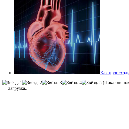
Как происходи
(Пока оценок
Загрузка...
Метки
Земля
М
Владивосток
Германия
Дальний Восток
Италия
3Д принтер
Луна