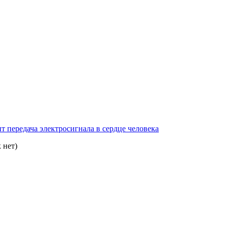
т передача электросигнала в сердце человека
 нет)
Роскосмос
Росс
ФТИ
Москва
Новосибирск
РАН
Нижний Новгород