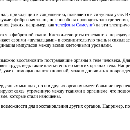
гнал, приводящий к сокращению, появляется в синусном узле. 
ружает фиброзная ткань, не способная проводить электричество,
онов (таких, например, как
телефоны Самсунг
) на эти электрич
ятся в фиброзной ткани. Клетки-телоциты отвечают за передачу с
кает своими «щупальцами» в соединительную ткань и связывает
рдинация импульсов между всеми клеточными уровнями.
озможно восстановить пострадавшие органы в теле человека. Д
вит труда, ведь такие клетки есть во многих органах тела. Напр
. Её, уже с помощью нанотехнологий, можно доставить к повреж
ердечных мышцах, но и в других органах имеет большие перспек
ируют связь, утраченную между тканями в организме, что позво
изме, которые стали изношены.
 возможности для восстановления других органов. Например, п