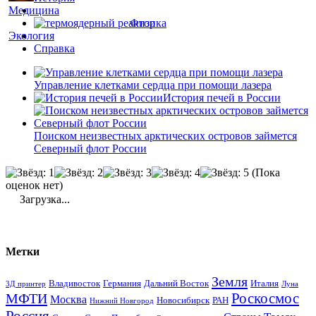
Медицина
Физика
Экология
Справка
Управление клетками сердца при помощи лазера
История печей в России
Поиском неизвестных арктических островов займется
Северный флот России
(Пока
оценок нет)
Загрузка...
Метки
Земля
Владивосток
Германия
Дальний Восток
Италия
3Д принтер
Луна
Роскосмос
МФТИ
Москва
Новосибирск
РАН
Нижний Новгород
Россия