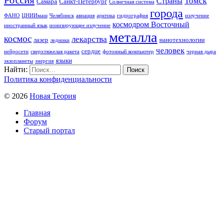
Томск
Страны
Самара
Санкт-Петербург
Солнечная система
города
ФАНО
ЦНИИмаш
Челябинск
авиация
арктика
гидрография
излучение
космодром Восточный
иностранный язык
ионизирующее излучение
металла
космос
лекарства
лазер
нанотехнологии
ледники
человек
сердце
нейросети
сверхтяжелая ракета
фотонный компьютер
черная дыра
языки
экзопланеты
энергия
Найти:
Политика конфиденциальности
© 2026
Новая Теория
Главная
Форум
Старый портал