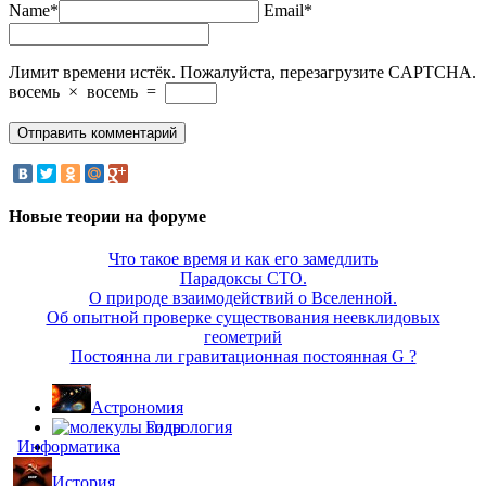
Name*
Email*
Лимит времени истёк. Пожалуйста, перезагрузите CAPTCHA.
восемь
×
восемь
=
Новые теории на форуме
Что такое время и как его замедлить
Парадоксы СТО.
О природе взаимодействий о Вселенной.
Об опытной проверке существования неевклидовых
геометрий
Постоянна ли гравитационная постоянная G ?
Астрономия
Гидрология
Информатика
История