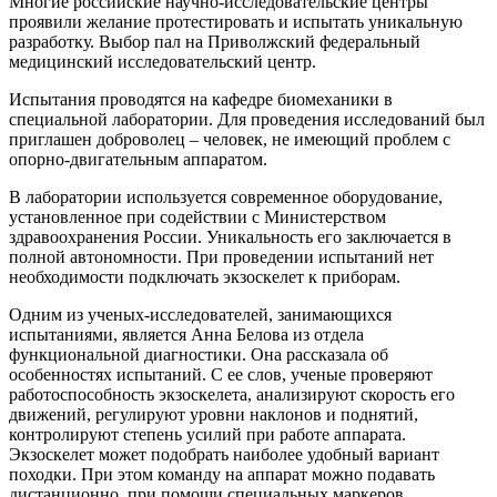
Многие российские научно-исследовательские центры
проявили желание протестировать и испытать уникальную
разработку. Выбор пал на Приволжский федеральный
медицинский исследовательский центр.
Испытания проводятся на кафедре биомеханики в
специальной лаборатории. Для проведения исследований был
приглашен доброволец – человек, не имеющий проблем с
опорно-двигательным аппаратом.
В лаборатории используется современное оборудование,
установленное при содействии с Министерством
здравоохранения России. Уникальность его заключается в
полной автономности. При проведении испытаний нет
необходимости подключать экзоскелет к приборам.
Одним из ученых-исследователей, занимающихся
испытаниями, является Анна Белова из отдела
функциональной диагностики. Она рассказала об
особенностях испытаний. С ее слов, ученые проверяют
работоспособность экзоскелета, анализируют скорость его
движений, регулируют уровни наклонов и поднятий,
контролируют степень усилий при работе аппарата.
Экзоскелет может подобрать наиболее удобный вариант
походки. При этом команду на аппарат можно подавать
дистанционно, при помощи специальных маркеров.