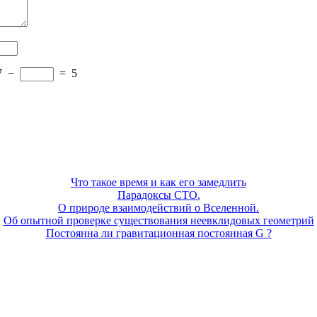
7
−
=
5
Что такое время и как его замедлить
Парадоксы СТО.
О природе взаимодействий о Вселенной.
Об опытной проверке существования неевклидовых геометрий
Постоянна ли гравитационная постоянная G ?