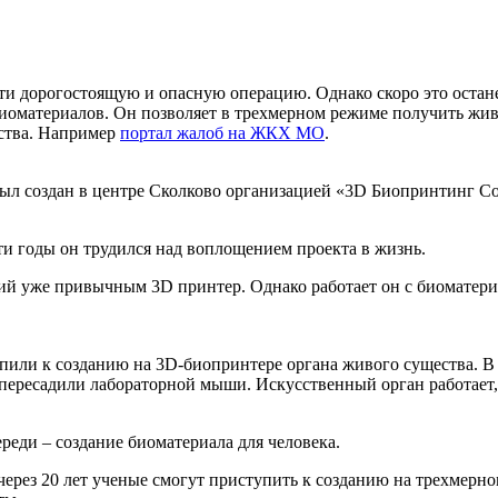
сти дорогостоящую и опасную операцию. Однако скоро это остан
биоматериалов. Он позволяет в трехмерном режиме получить жи
ства. Например
портал жалоб на ЖКХ МО
.
ыл создан в центре Сколково организацией «3D Биопринтинг С
эти годы он трудился над воплощением проекта в жизнь.
ший уже привычным 3D принтер. Однако работает он с биоматер
ли к созданию на 3D-биопринтере органа живого существа. В к
ересадили лабораторной мыши. Искусственный орган работает, 
реди – создание биоматериала для человека.
через 20 лет ученые смогут приступить к созданию на трехмерн