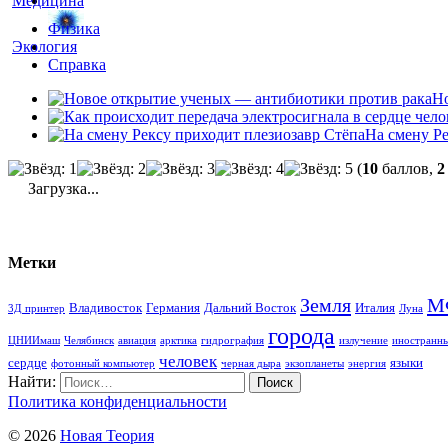
Медицина
Физика
Экология
Справка
Но
На смену Ре
(
10
баллов,
2
Загрузка...
Метки
Земля
М
Владивосток
Германия
Дальний Восток
Италия
3Д принтер
Луна
города
ЦНИИмаш
Челябинск
авиация
арктика
гидрография
излучение
иностранны
человек
сердце
языки
фотонный компьютер
черная дыра
экзопланеты
энергия
Найти:
Политика конфиденциальности
© 2026
Новая Теория