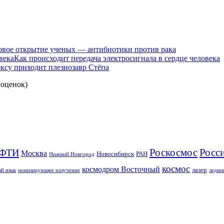
вое открытие ученых — антибиотики против рака
Как происходит передача электросигнала в сердце человека
ксу приходит плезиозавр Стёпа
оценок)
Роскосмос
Росс
ФТИ
Москва
Новосибирск
РАН
Нижний Новгород
космос
космодром Восточный
лазер
й язык
ионизирующее излучение
ледни