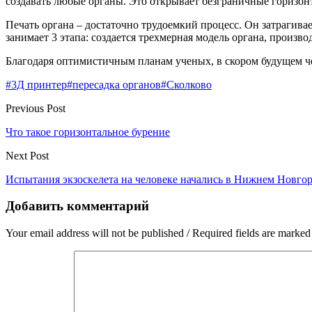
создавать любые органы. Это открывает безграничные горизон
Печать органа – достаточно трудоемкий процесс. Он затрагива
занимает 3 этапа: создается трехмерная модель органа, произво
Благодаря оптимистичным планам ученых, в скором будущем че
#3Д принтер
#пересадка органов
#Сколково
Previous Post
Что такое горизонтальное бурение
Next Post
Испытания экзоскелета на человеке начались в Нижнем Новго
Добавить комментарий
Your email address will not be published / Required fields are marked