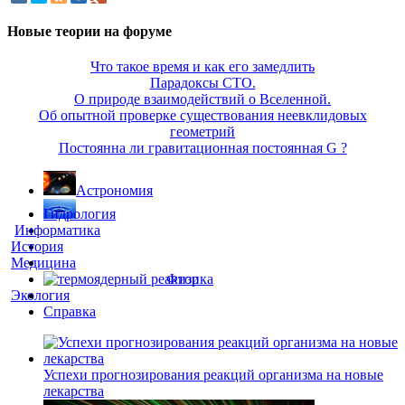
Новые теории на форуме
Что такое время и как его замедлить
Парадоксы СТО.
О природе взаимодействий о Вселенной.
Об опытной проверке существования неевклидовых
геометрий
Постоянна ли гравитационная постоянная G ?
Астрономия
Гидрология
Информатика
История
Медицина
Физика
Экология
Справка
Успехи прогнозирования реакций организма на новые
лекарства