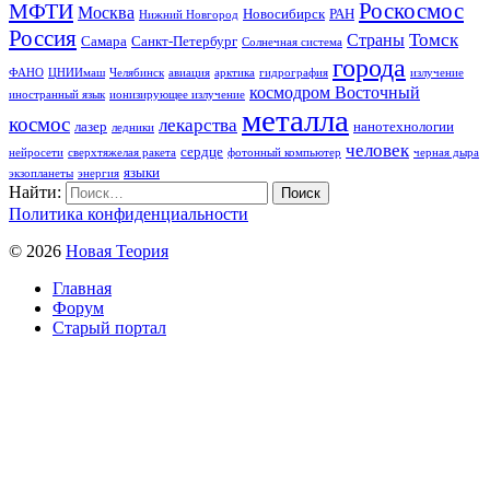
Роскосмос
МФТИ
Москва
Новосибирск
РАН
Нижний Новгород
Россия
Томск
Страны
Самара
Санкт-Петербург
Солнечная система
города
ФАНО
ЦНИИмаш
Челябинск
авиация
арктика
гидрография
излучение
космодром Восточный
иностранный язык
ионизирующее излучение
металла
космос
лекарства
лазер
нанотехнологии
ледники
человек
сердце
нейросети
сверхтяжелая ракета
фотонный компьютер
черная дыра
языки
экзопланеты
энергия
Найти:
Политика конфиденциальности
© 2026
Новая Теория
Главная
Форум
Старый портал