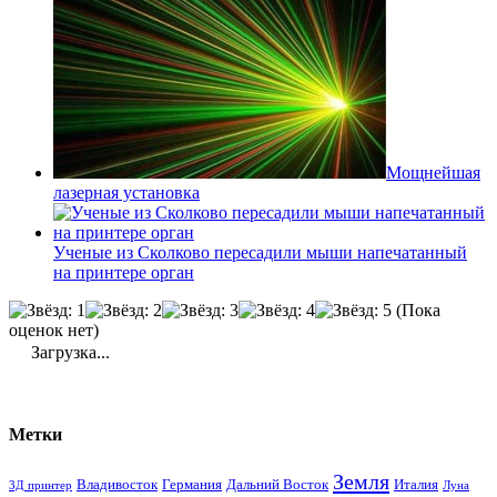
Мощнейшая
лазерная установка
Ученые из Сколково пересадили мыши напечатанный
на принтере орган
(Пока
оценок нет)
Загрузка...
Метки
Земля
Владивосток
Германия
Дальний Восток
Италия
3Д принтер
Луна