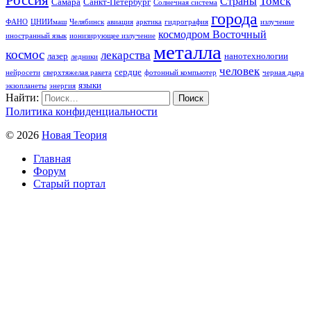
Томск
Страны
Самара
Санкт-Петербург
Солнечная система
города
ФАНО
ЦНИИмаш
Челябинск
авиация
арктика
гидрография
излучение
космодром Восточный
иностранный язык
ионизирующее излучение
металла
космос
лекарства
лазер
нанотехнологии
ледники
человек
сердце
нейросети
сверхтяжелая ракета
фотонный компьютер
черная дыра
языки
экзопланеты
энергия
Найти:
Политика конфиденциальности
© 2026
Новая Теория
Главная
Форум
Старый портал