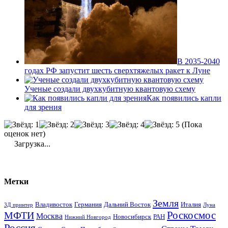
В 2035-2040
годах РФ запустит шесть сверхтяжелых ракет к Луне
Ученые создали двухкубитную квантовую схему
Как появились капли
для зрения
(Пока
оценок нет)
Загрузка...
Метки
Земля
Владивосток
Германия
Дальний Восток
Италия
3Д принтер
Луна
Роскосмос
МФТИ
Москва
Новосибирск
РАН
Нижний Новгород
Россия