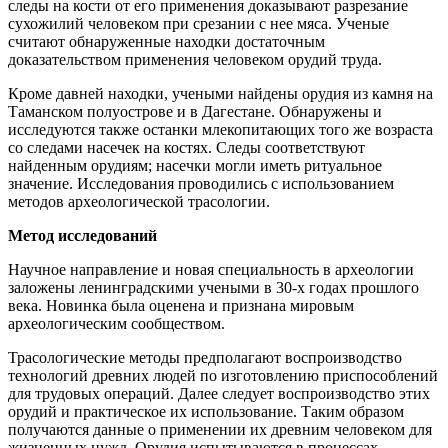
следы на кости от его применения доказывают разрезание
сухожилий человеком при срезании с нее мяса. Ученые
считают обнаруженные находки достаточным
доказательством применения человеком орудий труда.
Кроме давней находки, учеными найдены орудия из камня на
Таманском полуострове и в Дагестане. Обнаружены и
исследуются также останки млекопитающих того же возраста
со следами насечек на костях. Следы соответствуют
найденным орудиям; насечки могли иметь ритуальное
значение. Исследования проводились с использованием
методов археологической трасологии.
Метод исследований
Научное направление и новая специальность в археологии
заложены ленинградскими учеными в 30-х годах прошлого
века. Новинка была оценена и признана мировым
археологическим сообществом.
Трасологические методы предполагают воспроизводство
технологий древних людей по изготовлению приспособлений
для трудовых операций. Далее следует воспроизводство этих
орудий и практическое их использование. Таким образом
получаются данные о применении их древним человеком для
жизненных нужд. Орудия испытываются в процессах