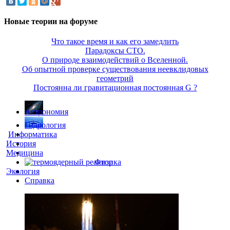
Новые теории на форуме
Что такое время и как его замедлить
Парадоксы СТО.
О природе взаимодействий о Вселенной.
Об опытной проверке существования неевклидовых
геометрий
Постоянна ли гравитационная постоянная G ?
Астрономия
Гидрология
Информатика
История
Медицина
Физика
Экология
Справка