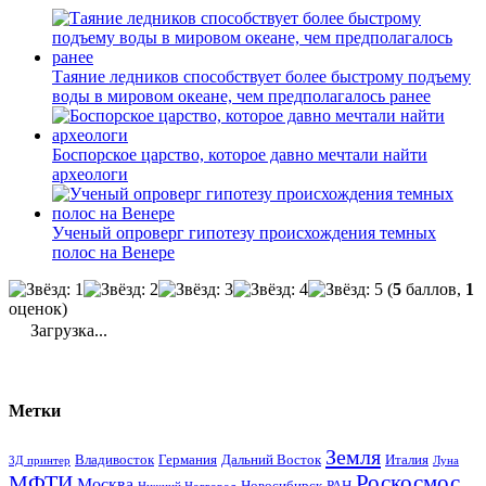
Таяние ледников способствует более быстрому подъему
воды в мировом океане, чем предполагалось ранее
Боспорское царство, которое давно мечтали найти
археологи
Ученый опроверг гипотезу происхождения темных
полос на Венере
(
5
баллов,
1
оценок)
Загрузка...
Метки
Земля
Владивосток
Германия
Дальний Восток
Италия
3Д принтер
Луна
Роскосмос
МФТИ
Москва
Новосибирск
РАН