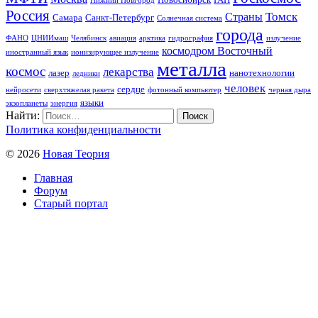
Нижний Новгород
Россия
Томск
Страны
Самара
Санкт-Петербург
Солнечная система
города
ФАНО
ЦНИИмаш
Челябинск
авиация
арктика
гидрография
излучение
космодром Восточный
иностранный язык
ионизирующее излучение
металла
космос
лекарства
лазер
нанотехнологии
ледники
человек
сердце
нейросети
сверхтяжелая ракета
фотонный компьютер
черная дыра
языки
экзопланеты
энергия
Найти:
Политика конфиденциальности
© 2026
Новая Теория
Главная
Форум
Старый портал