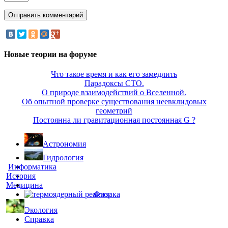
Новые теории на форуме
Что такое время и как его замедлить
Парадоксы СТО.
О природе взаимодействий о Вселенной.
Об опытной проверке существования неевклидовых
геометрий
Постоянна ли гравитационная постоянная G ?
Астрономия
Гидрология
Информатика
История
Медицина
Физика
Экология
Справка