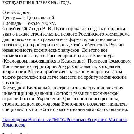
эксплуатации в планах на 3 года.
О космодроме.
Центр — г. Циолковский
Площадь — около 700 км.
6 ноября 2007 года В. В. Путин приказал создать и подписал
указ о начале строительства первого Российского космодрома
для пользования в гражданском формате, национального
значения, на территории страны, чтобы обеспечить России
независимость космических запусков. До этого все
космические запуски Россия производила с Байконура
(Космодром, находящийся в Казахстане). Построен космодром
Восточный на территории Амурской области, которая на
территории России приближена к южным широтам. Из-за
такого расположения легче вывести на орбиту космический
спутник.
Космодром Восточный, построили также для привлечения
инвестиций на Дальний Восток и развития космической
отрасли России. Укрепление Дальневосточного региона,
строительством космодрома Восточного позволяет привлечь
специалистов по работе с высокотехничным оборудованием.
#космодром Восточный
#МГУ
#Роскосмос
#спутник Михайло
Ломоносов