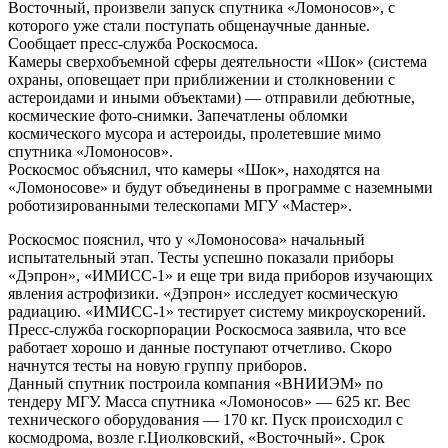
Восточный, произвели запуск спутника «Ломоносов», с
которого уже стали поступать общенаучные данные.
Сообщает пресс-служба Роскосмоса.
Камеры сверхобъемной сферы деятельности «Шок» (система
охраны, оповещает при приближении и столкновении с
астероидами и иными объектами) — отправили дебютные,
космические фото-снимки. Запечатлены обломки
космического мусора и астероиды, пролетевшие мимо
спутника «Ломоносов».
Роскосмос объяснил, что камеры «Шок», находятся на
«Ломоносове» и будут объединены в программе с наземными
роботизированными телескопами МГУ «Мастер».
Роскосмос пояснил, что у «Ломоносова» начальный
испытательный этап. Тесты успешно показали приборы
«Дэпрон», «ИМИСС-1» и еще три вида приборов изучающих
явления астрофизики. «Дэпрон» исследует космическую
радиацию. «ИМИСС-1» тестирует систему микроускорений.
Пресс-служба госкорпорации Роскосмоса заявила, что все
работает хорошо и данные поступают отчетливо. Скоро
начнутся тесты на новую группу приборов.
Данный спутник построила компания «ВНИИЭМ» по
тендеру МГУ. Масса спутника «Ломоносов» — 625 кг. Вес
технического оборудования — 170 кг. Пуск происходил с
космодрома, возле г.Циолковский, «Восточный». Срок