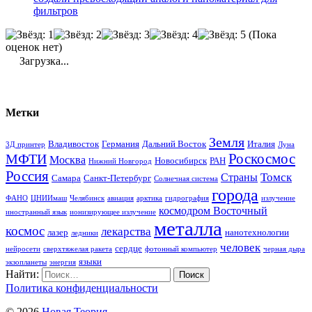
фильтров
(Пока
оценок нет)
Загрузка...
Метки
Земля
Владивосток
Германия
Дальний Восток
Италия
3Д принтер
Луна
Роскосмос
МФТИ
Москва
Новосибирск
РАН
Нижний Новгород
Россия
Томск
Страны
Самара
Санкт-Петербург
Солнечная система
города
ФАНО
ЦНИИмаш
Челябинск
авиация
арктика
гидрография
излучение
космодром Восточный
иностранный язык
ионизирующее излучение
металла
космос
лекарства
лазер
нанотехнологии
ледники
человек
сердце
нейросети
сверхтяжелая ракета
фотонный компьютер
черная дыра
языки
экзопланеты
энергия
Найти:
Политика конфиденциальности
© 2026
Новая Теория