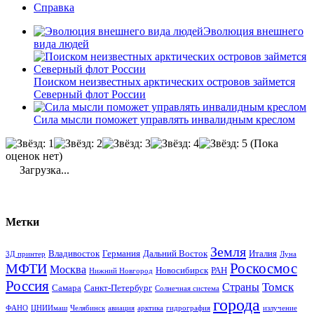
Справка
Эволюция внешнего
вида людей
Поиском неизвестных арктических островов займется
Северный флот России
Сила мысли поможет управлять инвалидным креслом
(Пока
оценок нет)
Загрузка...
Метки
Земля
Владивосток
Германия
Дальний Восток
Италия
3Д принтер
Луна
Роскосмос
МФТИ
Москва
Новосибирск
РАН
Нижний Новгород
Россия
Томск
Страны
Самара
Санкт-Петербург
Солнечная система
города
ФАНО
ЦНИИмаш
Челябинск
авиация
арктика
гидрография
излучение