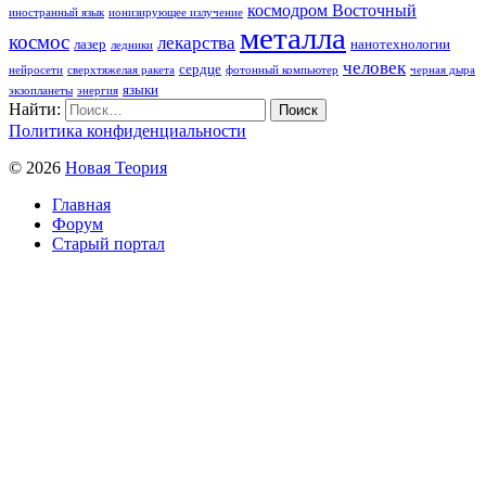
космодром Восточный
иностранный язык
ионизирующее излучение
металла
космос
лекарства
лазер
нанотехнологии
ледники
человек
сердце
нейросети
сверхтяжелая ракета
фотонный компьютер
черная дыра
языки
экзопланеты
энергия
Найти:
Политика конфиденциальности
© 2026
Новая Теория
Главная
Форум
Старый портал