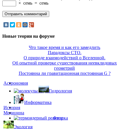
×
семь
=
семь
Новые теории на форуме
Что такое время и как его замедлить
Парадоксы СТО.
О природе взаимодействий о Вселенной.
Об опытной проверке существования неевклидовых
геометрий
Постоянна ли гравитационная постоянная G ?
Астрономия
Гидрология
Информатика
История
Медицина
Физика
Экология