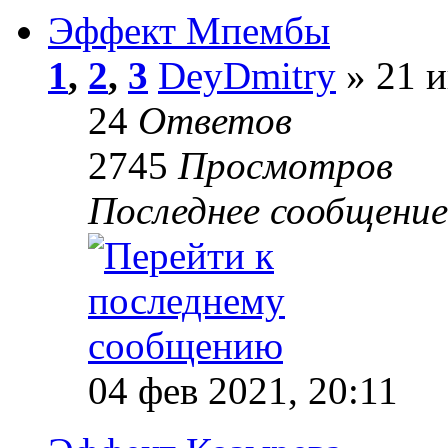
Эффект Мпембы
1
,
2
,
3
DeyDmitry
» 21 и
24
Ответов
2745
Просмотров
Последнее сообщени
04 фев 2021, 20:11