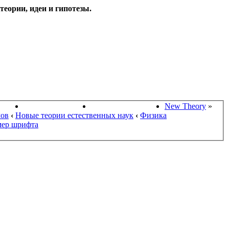
еории, идеи и гипотезы.
НАУКИ
ПОИСК ТЕОРИЙ
СТАРЫЙ ПОРТАЛ
New Theory
»
мов
‹
Новые теории естественных наук
‹
Физика
мер шрифта