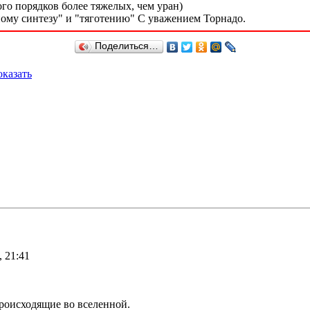
го порядков более тяжелых, чем уран)
ному синтезу" и "тяготению" С уважением Торнадо.
Поделиться…
казать
 21:41
роисходящие во вселенной.