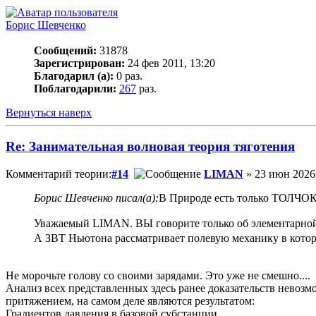
Борис Шевченко
Сообщений:
31878
Зарегистрирован:
24 фев 2011, 13:20
Благодарил (а):
0 раз.
Поблагодарили:
267
раз.
Вернуться наверх
Re: Занимательная волновая теория тяготения
Комментарий теории:
#14
LIMAN
» 23 июн 2026,
Борис Шевченко писал(а):
В Природе есть только ТОЛЧОК,
Уважаемый LIMАN. ВЫ говорите только об элементарной 
А ЗВТ Ньютона рассматривает полевую механику в которой
Не морочьте голову со своими зарядами. Это уже не смешно....
Анализ всех представленных здесь ранее доказательств невозм
притяжением, на самом деле являются результатом:
Градиентов давления в базовой субстанции