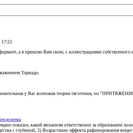
 17:21
ормате, а я пришлю Вам свою, с иллюстрациями собственного 
уважением Торнадо.
анимательная у Вас волновая теория тяготения, но "ПРИТЯЖЕН
енделеева
ядно показал, какой механизм ответственен за образование хо
ства с глубиной, 2) Возрастание эффекта рафинирования вещест