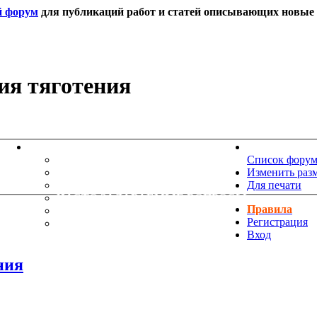
й форум
для публикаций работ и статей описывающих новые т
ия тяготения
ИНФОРМАЦИЯ
НОВОСТИ 
ТЕХНИЧЕСКАЯ ПОДДЕРЖКА
Список фору
ЕНИЯ
ПОЖЕЛАНИЯ
Изменить раз
ПРАВИЛА ФОРУМА
Для печати
ЧАСТО ЗАДАВАЕМЫЕ ВОПРОСЫ
Правила
НАУК
РУКОВОДСТВО ПО BBCODE
Регистрация
ДОПОЛНИТЕЛЬНЫЕ BBCODE
Вход
ния