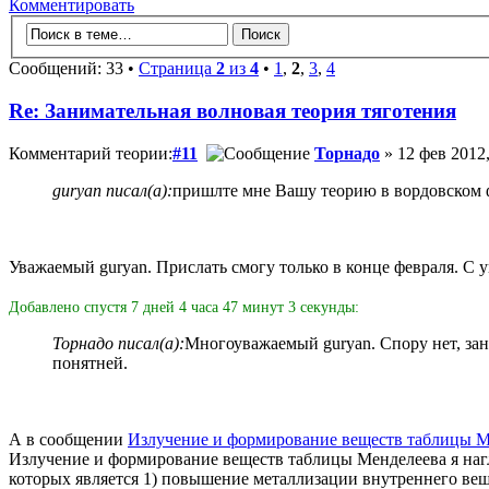
Комментировать
Сообщений: 33 •
Страница
2
из
4
•
1
,
2
,
3
,
4
Re: Занимательная волновая теория тяготения
Комментарий теории:
#11
Торнадо
» 12 фев 2012,
guryan писал(а):
пришлте мне Вашу теорию в вордовском ф
Уважаемый guryan. Прислать смогу только в конце февраля. С 
Добавлено спустя 7 дней 4 часа 47 минут 3 секунды:
Торнадо писал(а):
Многоуважаемый guryan. Спору нет, з
понятней.
А в сообщении
Излучение и формирование веществ таблицы М
Излучение и формирование веществ таблицы Менделеева я нагл
которых является 1) повышение металлизации внутреннего веще