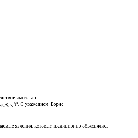
йствие импульса.
‧qᵣₚ₂/r². С уважением, Борис.
юдаемые явления, которые традиционно объяснялись