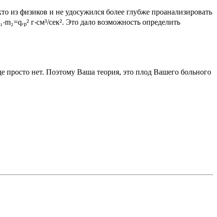
кто из физиков и не удосужился более глубже проанализировать
‧m₂=qᵣₚ² г‧см³/сек². Это дало возможность определить
 просто нет. Поэтому Ваша теория, это плод Вашего больного