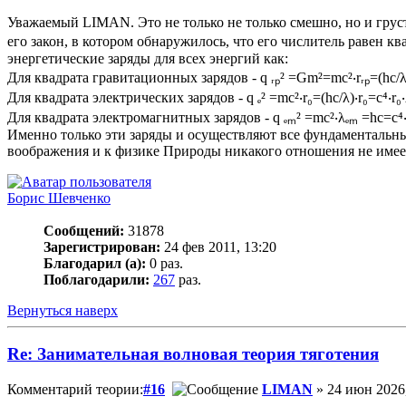
Уважаемый LIMAN. Это не только не только смешно, но и грустн
его закон, в котором обнаружилось, что его числитель равен кв
энергетические заряды для всех энергий как:
Для квадрата гравитационных зарядов - q ᵣₚ² =Gm²=mc²‧rᵣₚ=(hc/λ)‧r
Для квадрата электрических зарядов - q ₑ² =mc²‧r₀=(hc/λ)‧r₀=c⁴‧r₀‧
Для квадрата электромагнитных зарядов - q ₑₘ² =mc²‧λₑₘ =hc=c⁴‧λ
Именно только эти заряды и осуществляют все фундаментальны
воображения и к физике Природы никакого отношения не имеет
Борис Шевченко
Сообщений:
31878
Зарегистрирован:
24 фев 2011, 13:20
Благодарил (а):
0 раз.
Поблагодарили:
267
раз.
Вернуться наверх
Re: Занимательная волновая теория тяготения
Комментарий теории:
#16
LIMAN
» 24 июн 2026,