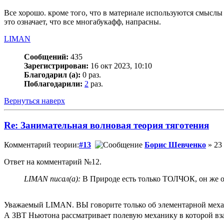
Все хорошо. кроме того, что в материале используются смыслы
это означает, что все многабукафф, напрасны.
LIMAN
Сообщений:
435
Зарегистрирован:
16 окт 2023, 10:10
Благодарил (а):
0 раз.
Поблагодарили:
2
раз.
Вернуться наверх
Re: Занимательная волновая теория тяготения
Комментарий теории:
#13
Борис Шевченко
» 23
Ответ на комментарий №12.
LIMAN писал(а):
В Природе есть только ТОЛЧОК, он же о
Уважаемый LIMАN. ВЫ говорите только об элементарной механ
А ЗВТ Ньютона рассматривает полевую механику в которой взаи