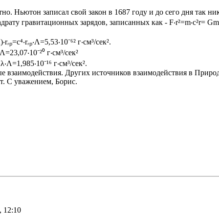
о. Ньютон записал свой закон в 1687 году и до сего дня так ни
адрату гравитационных зарядов, записанных как - F‧r²=m‧c²r= Gm₁
ᵣₚ=c⁴‧rᵣₚ‧Λ=5,53‧10⁻⁶² г‧см³/сек².
Λ=23,07‧10⁻²⁰ г‧см³/сек²
‧Λ=1,985‧10⁻¹⁶ г‧см³/сек².
е взаимодействия. Других источников взаимодействия в Природе
. С уважением, Борис.
 12:10