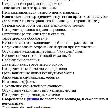
Искривления пространства-времени
Топологических эффектов среды
Приталкивающих сил вместо притягивающих
Ключевым подтверждением отсутствия притяжения, служат э
Отсутствие гравитационного коллапса у нейтронных звёзд
Стабильность орбит без гравитационного трения
Поведение фотонов в гравитационном поле
Отсутствие растяжения тел в океанах
Теоретические обоснования:
Несостоятельность концепции действия на расстоянии
Нарушение закона сохранения энергии при притяжении
Отсутствие механизма передачи "тянущей" силы
Несовместимость с квантовой механикой
Наблюдаемые явления:
Два приливных горба вместо одного
Поведение газов в космосе в виде волн
Гравитационные линзы без видимой массы
Аномалии в спутниковых орбитах
Квантовые эффекты:
Сохранение квантовой запутанности
Отсутствие увеличения виртуальных частиц
Поведение ультрахолодных атомов
Современная
физика
не знает моих вывводо, к сожалению и
результатом:
Динамики базовой субстанции