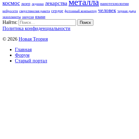
металла
космос
лекарства
лазер
нанотехнологии
ледники
человек
сердце
нейросети
сверхтяжелая ракета
фотонный компьютер
черная дыра
языки
экзопланеты
энергия
Найти:
Политика конфиденциальности
© 2026
Новая Теория
Главная
Форум
Старый портал