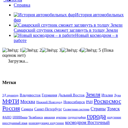
Справка
История автомобильных
фар
Самарский спутник сможет заглянуть в толщу Земли
Новый космодром – в
работе
(Пока
оценок нет)
Загрузка...
Метки
Земля
Владивосток
Германия
Дальний Восток
Италия
3Д принтер
Луна
Роскосмос
МФТИ
Москва
Новосибирск
РАН
Нижний Новгород
Россия
Томск
Страны
Самара
Санкт-Петербург
Солнечная система
города
ФАНО
ЦНИИмаш
Челябинск
авиация
арктика
гидрография
излучение
космодром Восточный
иностранный язык
ионизирующее излучение