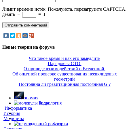
Лимит времени истёк. Пожалуйста, перезагрузите CAPTCHA.
девять
−
=
1
Новые теории на форуме
Что такое время и как его замедлить
Парадоксы СТО.
О природе взаимодействий о Вселенной.
Об опытной проверке существования неевклидовых
геометрий
Постоянна ли гравитационная постоянная G ?
Астрономия
Гидрология
Информатика
История
Медицина
Физика
Экология