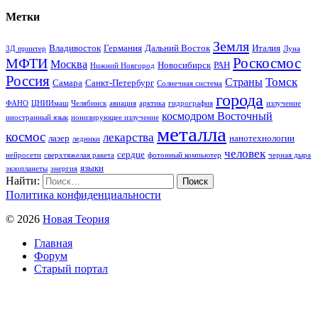
Метки
Земля
Владивосток
Германия
Дальний Восток
Италия
3Д принтер
Луна
Роскосмос
МФТИ
Москва
Новосибирск
РАН
Нижний Новгород
Россия
Томск
Страны
Самара
Санкт-Петербург
Солнечная система
города
ФАНО
ЦНИИмаш
Челябинск
авиация
арктика
гидрография
излучение
космодром Восточный
иностранный язык
ионизирующее излучение
металла
космос
лекарства
лазер
нанотехнологии
ледники
человек
сердце
нейросети
сверхтяжелая ракета
фотонный компьютер
черная дыра
языки
экзопланеты
энергия
Найти:
Политика конфиденциальности
© 2026
Новая Теория
Главная
Форум
Старый портал