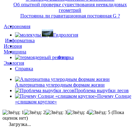
Об опытной проверке существования неевклидовых
геометрий
Постоянна ли гравитационная постоянная G ?
Астрономия
Гидрология
Информатика
История
Медицина
Физика
Экология
Справка
Альтернатива углеродным формам жизни
Проблема вырубки лесов
Почему Солнце
«слишком круглое»
(Пока
оценок нет)
Загрузка...