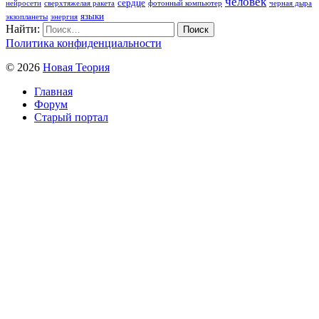
человек
сердце
нейросети
сверхтяжелая ракета
фотонный компьютер
черная дыра
языки
экзопланеты
энергия
Найти:
Политика конфиденциальности
© 2026
Новая Теория
Главная
Форум
Старый портал