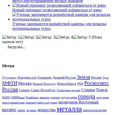
метод предотвращения лесных пожаров
Новый препарат позволяющий избавиться от язвы
Ученые занимаются разработкой камеры для розыска
потенциальных угроз
(Пока
оценок нет)
Загрузка...
Метки
Земля
Владивосток
Германия
Дальний Восток
Италия
3Д принтер
Луна
Роскосмос
МФТИ
Москва
Новосибирск
РАН
Нижний Новгород
Россия
Томск
Страны
Самара
Санкт-Петербург
Солнечная система
города
ФАНО
ЦНИИмаш
Челябинск
авиация
арктика
гидрография
излучение
космодром Восточный
иностранный язык
ионизирующее излучение
металла
космос
лекарства
лазер
нанотехнологии
ледники