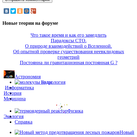
Новые теории на форуме
Что такое время и как его замедлить
Парадоксы СТО.
О природе взаимодействий о Вселенной.
Об опытной проверке существования неевклидовых
геометрий
Постоянна ли гравитационная постоянная G ?
Астрономия
Гидрология
Информатика
История
Медицина
Физика
Экология
Справка
Новый