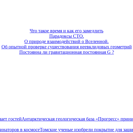
Что такое время и как его замедлить
Парадоксы СТО.
О природе взаимодействий о Вселенной.
Об опытной проверке существования неевклидовых геометрий
Постоянна ли гравитационная постоянная G ?
Антарктическая геологическая база «Прогресс» прини
Томские ученые изобрели покрытие для защ