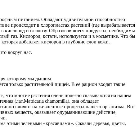
втотрофным питанием. Обладают удивительной способностью
ствие происходит в хлоропластах растений (где вырабатывается
ды в кислород и глюкозу. Образовавшиеся продукты, необходимы
лый газ. Кислород, кстати, используется и в косметике. Что бы
 которая добавляет кислород в глубокие слои кожи.
то вокруг нас.
даря которому мы дышим.
ется только растительной пищей. В её рацион входят такие
сь, что многие растения очень полезно сказываются на нашем
ная (лат.Matricaria chamomilla), она обладает
гативно влияют на жизненные процессы нашего организма. Вот
ктивных веществ, оказывает одурманивающие действие,
чи.
дома этими зелеными «красавцами». Сажали деревья, цветы,