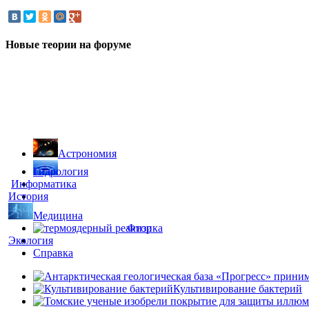
Новые теории на форуме
Астрономия
Гидрология
Информатика
История
Медицина
Физика
Экология
Справка
Культивирование бактерий