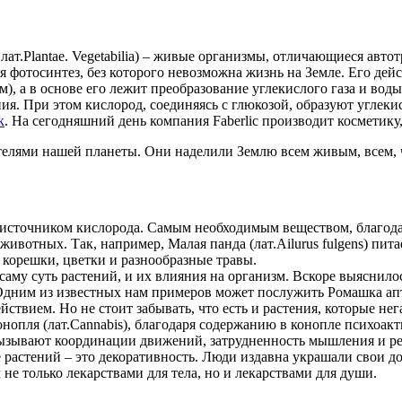
с лат.Plantae. Vegetabilia) – живые организмы, отличающиеся а
я фотосинтез, без которого невозможна жизнь на Земле. Его дей
м), а в основе его лежит преобразование углекислого газа и во
ия. При этом кислород, соединяясь с глюкозой, образуют углекис
к
. На сегодняшний день компания Faberlic производит косметику,
елями нашей планеты. Они наделили Землю всем живым, всем, ч
е, источником кислорода. Самым необходимым веществом, благо
ивотных. Так, например, Малая панда (лат.Ailurus fulgens) пита
е корешки, цветки и разнообразные травы.
 саму суть растений, и их влияния на организм. Вскоре выяснило
Одним из известных нам примеров может послужить Ромашка аптеч
твием. Но не стоит забывать, что есть и растения, которые не
нопля (лат.Cаnnabis), благодаря содержанию в конопле психоа
ызывают координации движений, затрудненность мышления и ре
е растений – это декоративность. Люди издавна украшали свои 
не только лекарствами для тела, но и лекарствами для души.