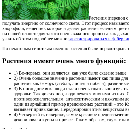
Растения (перевод 
получать энергию от солнечного света. Этот процесс называетс
хлорофилл, вещество, которое и делает растения зеленым цвето
на нашей планете для такого очень важного процесса как дыхан
узнать об этом подробнее можно
зарегистрироваться в фаберли
По некоторым гипотезам именно растения были первооткрыват
Растения имеют очень много функций:
1) Во-первых, они являются, как уже было сказано выш
2) Очень большое значение растения имеют как пища для ж
растения как бамбук (стебли, листья и побеги), различны
3) В последние века люди стали очень тщательно изучать
здоровье. Так до сих пор, люди лечатся многими из них. 
противовоспалительным, антисептическим и вяжущим дейс
один из ярчайший пример вредоносных растений – это Ко
вызывает привыкание. Передозировки этим веществом в
4) Четвертый и, наверное, самое красивое предназначени
декорировали кусты и прочее. Таким образом, служат нам 