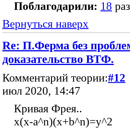
Поблагодарили:
18
раз
Вернуться наверх
Re: П.Ферма без пробл
доказательство ВТФ.
Комментарий теории:
#12
июл 2020, 14:47
Кривая Фрея..
x(x-a^n)(x+b^n)=y^2