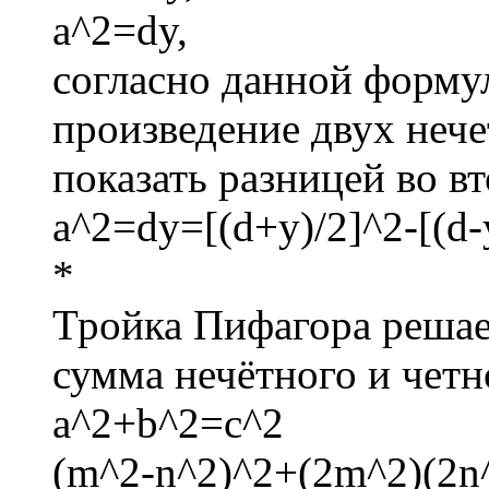
a^2=dy,
согласно данной формул
произведение двух неч
показать разницей во в
a^2=dy=[(d+y)/2]^2-[(d-
*
Тройка Пифагора решае
сумма нечётного и четн
a^2+b^2=c^2
(m^2-n^2)^2+(2m^2)(2n