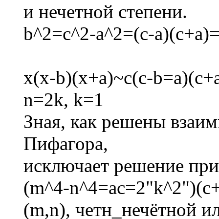
и нечетной степени.
b^2=c^2-a^2=(c-a)(c+a)
x(x-b)(x+a)~c(c-b=a)(c
n=2k, k=1
Зная, как решены взаи
Пифагора,
исключает решение при
(m^4-n^4=ac=2"k^2")(c
(m,n), четн_нечётной и