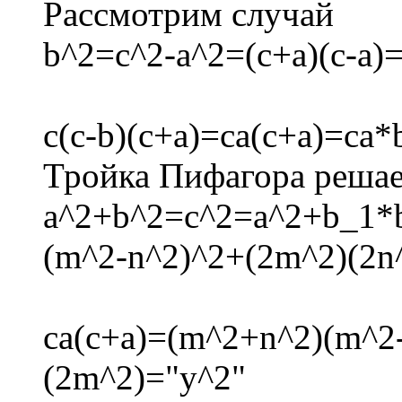
Рассмотрим случай
b^2=c^2-a^2=(c+a)(c-a)
c(c-b)(c+a)=ca(c+a)=ca*
Тройка Пифагора решае
a^2+b^2=c^2=a^2+b_1*
(m^2-n^2)^2+(2m^2)(2n
ca(c+a)=(m^2+n^2)(m^2
(2m^2)="y^2"