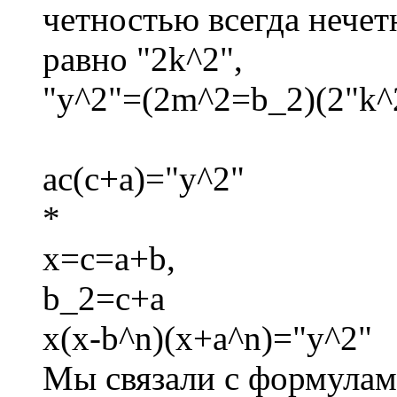
четностью всегда нечет
равно "2k^2",
"y^2"=(2m^2=b_2)(2"k^
ac(c+a)="y^2"
*
x=c=a+b,
b_2=c+a
x(x-b^n)(x+a^n)="y^2"
Мы связали с формула