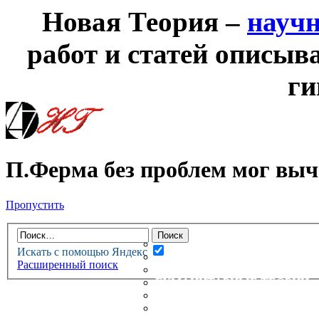
Новая Теория –
науч
работ и статей описыв
ги
П.Ферма без проблем мог выч
Пропустить
НОВАЯ ТЕОРИЯ
ФОРУМ
НОВЫЕ СООБЩЕНИЯ
Искать с помощью Яндекс
НЕПРОЧИТАННЫЕ СООБЩ
Расширенный поиск
АКТИВНЫЕ ТЕМЫ
ГУМАНИТАРНЫЕ ТЕОРИИ
ТЕОРИИ ЕСТЕСТВЕННЫХ 
БЕСЕДКА