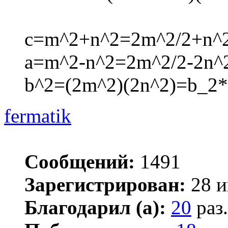
c=m^2+n^2=2m^2/2+n^2
a=m^2-n^2=2m^2/2-2n^2
b^2=(2m^2)(2n^2)=b_2
fermatik
Сообщений:
1491
Зарегистрирован:
28 и
Благодарил (а):
20
раз.