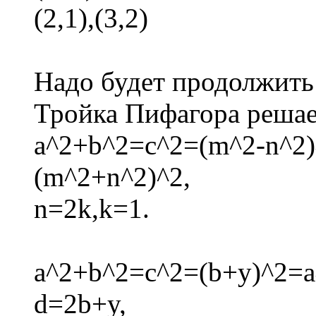
(2,1),(3,2)
Надо будет продолжить
Тройка Пифагора решае
a^2+b^2=c^2=(m^2-n^2)
(m^2+n^2)^2,
n=2k,k=1.
a^2+b^2=c^2=(b+y)^2=a^
d=2b+y,