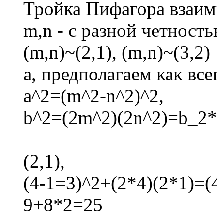
Тройка Пифагора взаим
m,n - с разной четност
(m,n)~(2,1), (m,n)~(3,2)
a, предполагаем как все
a^2=(m^2-n^2)^2,
b^2=(2m^2)(2n^2)=b_2*b
(2,1),
(4-1=3)^2+(2*4)(2*1)=(
9+8*2=25