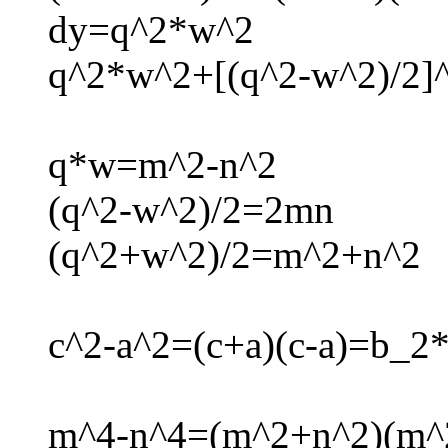
dy=q^2*w^2
q^2*w^2+[(q^2-w^2)/2]
q*w=m^2-n^2
(q^2-w^2)/2=2mn
(q^2+w^2)/2=m^2+n^2
c^2-a^2=(c+a)(c-a)=b_
m^4-n^4=(m^2+n^2)(m^