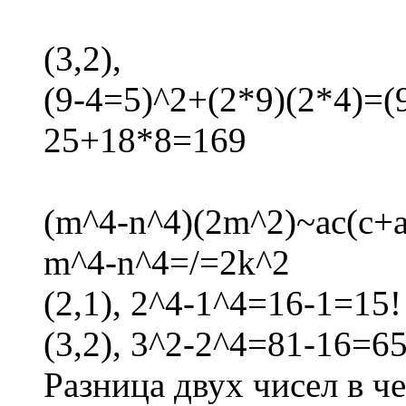
(3,2),
(9-4=5)^2+(2*9)(2*4)=(
25+18*8=169
(m^4-n^4)(2m^2)~ac(c+a
m^4-n^4=/=2k^2
(2,1), 2^4-1^4=16-1=15!
(3,2), 3^2-2^4=81-16=65
Разница двух чисел в ч