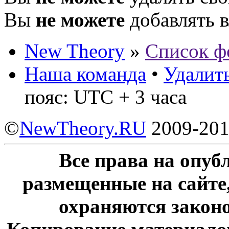
Вы
не можете
добавлять 
New Theory
»
Список ф
Наша команда
•
Удалить
пояс: UTC + 3 часа
©
NewTheory.RU
2009-20
Все права на опу
размещенные на сайте
охраняются законо