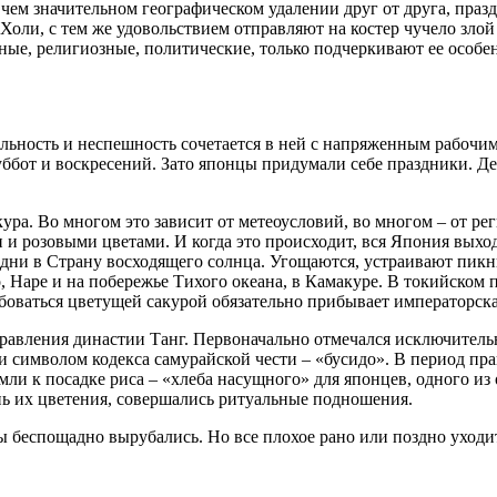
 чем значительном географическом удалении друг от друга, праз
Холи, с тем же удовольствием отправляют на костер чучело злой
ные, религиозные, политические, только подчеркивают ее особ
льность и неспешность сочетается в ней с напряженным рабочи
бот и воскресений. Зато японцы придумали себе праздники. Де
кура. Во многом это зависит от метеоусловий, во многом – от ре
и розовыми цветами. И когда это происходит, вся Япония выходи
дни в Страну восходящего солнца. Угощаются, устраивают пикник
Наре и на побережье Тихого океана, в Камакуре. В токийском п
оваться цветущей сакурой обязательно прибывает императорска
равления династии Танг. Первоначально отмечался исключитель
и символом кодекса самурайской чести – «бусидо». В период пр
емли к посадке риса – «хлеба насущного» для японцев, одного и
ень их цветения, совершались ритуальные подношения.
 беспощадно вырубались. Но все плохое рано или поздно уходит