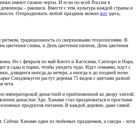
дники имеют схожие черты. И если по всей России в
 демоницы – ракшаси. Вместе с тем, культура каждой страны и
енности. Отпраздновать любой праздник можно
вот
здесь,
м ритмом, традиционность со сверхновыми технологиями. В
нь цветения сливы, и День цветения пионов, День цветения
гиона. Но с февраля по май Киото и Кагосима, Саппоро и Нара,
т в сады и парки, чтобы увидеть чудо. Идут семьями, идут с
и, длящиеся иногда до вечера, а иногда и до поздней ночи.
арке Синдзюкуген растут деревья 75 видов с цветами разной
я чета.
но императорской династией и приближенной ко двору элитой.
авления династии Эдо, Ханами стал праздноваться и простыми
з основных продуктов питания. В каждой деревне, даже самой
. Сейчас Ханами один из любимых праздников, а сакура – хотя