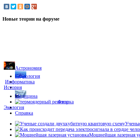
Новые теории на форуме
Астрономия
Гидрология
Информатика
История
Медицина
Физика
Экология
Справка
Ученые
Мощнейшая лазерная у