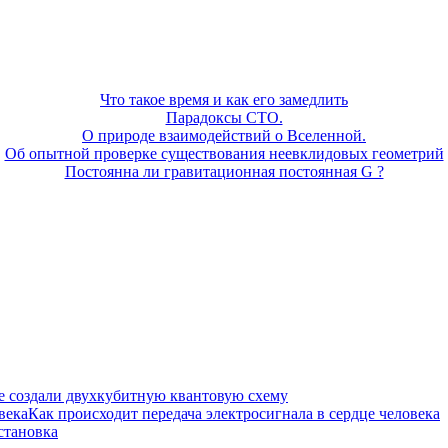
Что такое время и как его замедлить
Парадоксы СТО.
О природе взаимодействий о Вселенной.
Об опытной проверке существования неевклидовых геометрий
Постоянна ли гравитационная постоянная G ?
 создали двухкубитную квантовую схему
Как происходит передача электросигнала в сердце человека
становка