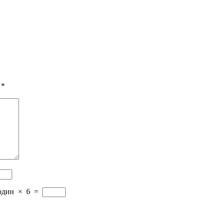
 *
один
×
6
=