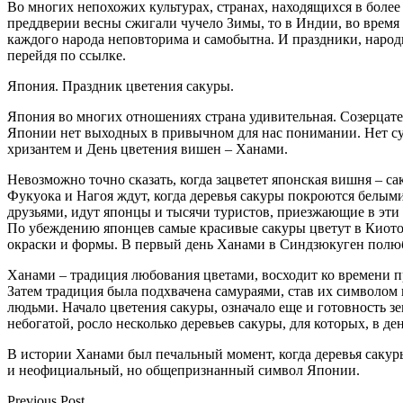
Во многих непохожих культурах, странах, находящихся в более
преддверии весны сжигали чучело Зимы, то в Индии, во время 
каждого народа неповторима и самобытна. И праздники, народ
перейдя по ссылке.
Япония. Праздник цветения сакуры.
Япония во многих отношениях страна удивительная. Созерцате
Японии нет выходных в привычном для нас понимании. Нет суб
хризантем и День цветения вишен – Ханами.
Невозможно точно сказать, когда зацветет японская вишня – са
Фукуока и Нагоя ждут, когда деревья сакуры покроются белыми 
друзьями, идут японцы и тысячи туристов, приезжающие в эти 
По убеждению японцев самые красивые сакуры цветут в Киото, 
окраски и формы. В первый день Ханами в Синдзюкуген полюб
Ханами – традиция любования цветами, восходит ко времени п
Затем традиция была подхвачена самураями, став их символом 
людьми. Начало цветения сакуры, означало еще и готовность з
небогатой, росло несколько деревьев сакуры, для которых, в д
В истории Ханами был печальный момент, когда деревья сакуры
и неофициальный, но общепризнанный символ Японии.
Previous Post