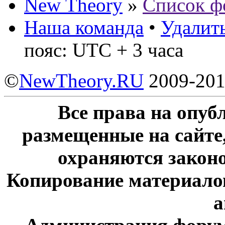
New Theory
»
Список ф
Наша команда
•
Удалить
пояс: UTC + 3 часа
©
NewTheory.RU
2009-20
Все права на опу
размещенные на сайте
охраняются законо
Копирование материалов
а