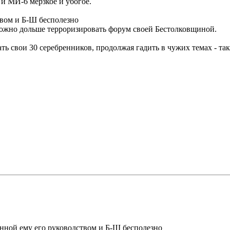
и МИ-6 мерзкое и убогое.
твом и Б-Ш бесполезно
ак можно дольше терроризировать форум своей Бестолковщиной.
свои 30 серебренников, продолжая гадить в чужих темах - такая
анной ему его руководством и Б-Ш бесполезно