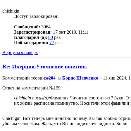
.
chichigin
Доступ заблокирован!
Сообщений:
3064
Зарегистрирован:
17 окт 2010, 11:11
Благодарил (а):
80
раз.
Поблагодарили:
77
раз.
Вернуться наверх
Re: Инерция.Уточнение понятия.
Комментарий теории:
#204
Борис Шевченко
» 11 янв 2024, 1
Ответ на комментарий №199.
chichigin писал(а):
Фамилия Чичигин состоит из 7 букв. Э
их жизнь расписана поминутно. Носители этой фамилии 
Chichigin. Вот теперь мне понятно почему Вы так злобно отри
убогим человеком. Жаль, что Вы не видите очевидного. Борис.