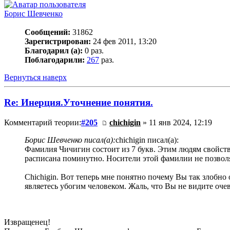
Борис Шевченко
Сообщений:
31862
Зарегистрирован:
24 фев 2011, 13:20
Благодарил (а):
0 раз.
Поблагодарили:
267
раз.
Вернуться наверх
Re: Инерция.Уточнение понятия.
Комментарий теории:
#205
chichigin
» 11 янв 2024, 12:19
Борис Шевченко писал(а):
chichigin писал(а):
Фамилия Чичигин состоит из 7 букв. Этим людям свойств
расписана поминутно. Носители этой фамилии не позвол
Chichigin. Вот теперь мне понятно почему Вы так злобн
являетесь убогим человеком. Жаль, что Вы не видите оче
Извращенец!