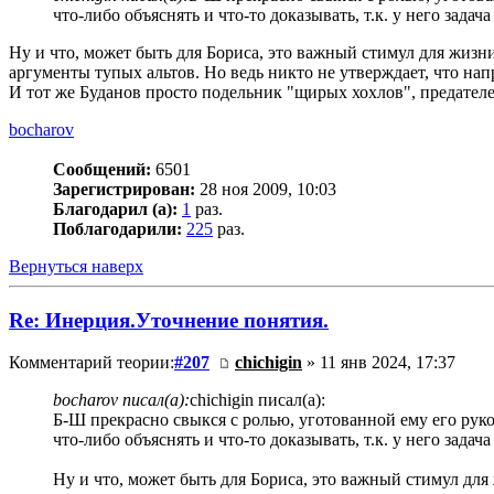
что-либо объяснять и что-то доказывать, т.к. у него зад
Ну и что, может быть для Бориса, это важный стимул для жизн
аргументы тупых альтов. Но ведь никто не утверждает, что нап
И тот же Буданов просто подельник "щирых хохлов", предател
bocharov
Сообщений:
6501
Зарегистрирован:
28 ноя 2009, 10:03
Благодарил (а):
1
раз.
Поблагодарили:
225
раз.
Вернуться наверх
Re: Инерция.Уточнение понятия.
Комментарий теории:
#207
chichigin
» 11 янв 2024, 17:37
bocharov писал(а):
chichigin писал(а):
Б-Ш прекрасно свыкся с ролью, уготованной ему его рук
что-либо объяснять и что-то доказывать, т.к. у него зад
Ну и что, может быть для Бориса, это важный стимул для