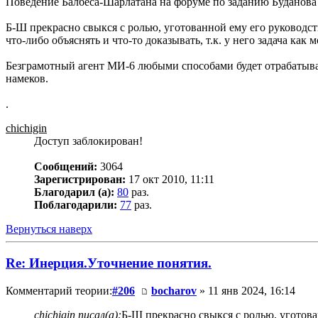
Поведение Балбеса-Шарлатана на форуме по заданию Буданова 
Б-Ш прекрасно свыкся с ролью, уготованной ему его руководс
что-либо объяснять и что-то доказывать, т.к. у него задача к
Безграмотный агент МИ-6 любыми способами будет отрабатывать 
намеков.
.
chichigin
Доступ заблокирован!
Сообщений:
3064
Зарегистрирован:
17 окт 2010, 11:11
Благодарил (а):
80
раз.
Поблагодарили:
77
раз.
Вернуться наверх
Re: Инерция.Уточнение понятия.
Комментарий теории:
#206
bocharov
» 11 янв 2024, 16:14
chichigin писал(а):
Б-Ш прекрасно свыкся с ролью, уготов