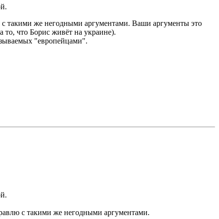
й.
лю с такими же негодными аргументами. Ваши аргументы это
 то, что Борис живёт на украине).
азываемых "европейцами".
й.
 травлю с такими же негодными аргументами.