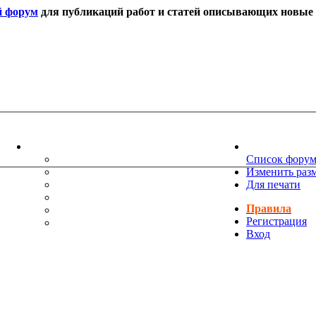
й форум
для публикаций работ и статей описывающих новые т
ИНФОРМАЦИЯ
НОВОСТИ 
ТЕХНИЧЕСКАЯ ПОДДЕРЖКА
Список фору
ЕНИЯ
ПОЖЕЛАНИЯ
Изменить раз
ПРАВИЛА ФОРУМА
Для печати
ЧАСТО ЗАДАВАЕМЫЕ ВОПРОСЫ
Правила
НАУК
РУКОВОДСТВО ПО BBCODE
Регистрация
ДОПОЛНИТЕЛЬНЫЕ BBCODE
Вход