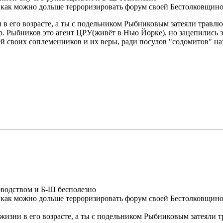
ача как можно дольше терроризировать форум своей Бестолковщино
и в его возрасте, а ты с подельником Рыбниковым затеяли трав
р. Рыбников это агент ЦРУ(живёт в Нью Йорке), но зацепились за
ей своих соплеменников и их веры, ради посулов "содомитов" н
оводством и Б-Ш бесполезно
ача как можно дольше терроризировать форум своей Бестолковщино
 жизни в его возрасте, а ты с подельником Рыбниковым затеяли