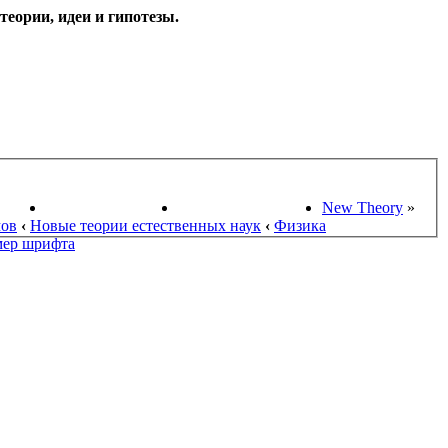
еории, идеи и гипотезы.
НАУКИ
ПОИСК ТЕОРИЙ
СТАРЫЙ ПОРТАЛ
New Theory
»
мов
‹
Новые теории естественных наук
‹
Физика
мер шрифта