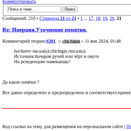
Комментировать
Сообщений: 210 •
Страница
21
из
21
•
1
...
17
,
18
,
19
,
20
,
21
Re: Инерция.Уточнение понятия.
Комментарий теории:
#201
chichigin
» 11 янв 2024, 01:48
bocharov писал(а):
chichigin писал(а):
Источник:бочаров ручей или чёрт в омуте
На резиденцию намекаешь?
Да какие намёки ?
Все давно определено и предопределено и соответствует,прин
.
Код ссылки на тему, для размещения на персональном сайте |
По