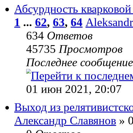
Абсурдность кварковой
1
...
62
,
63
,
64
Aleksand
634
Ответов
45735
Просмотров
Последнее сообщени
01 июн 2021, 20:07
Выход из релятивистско
Александр Славянов
» 0