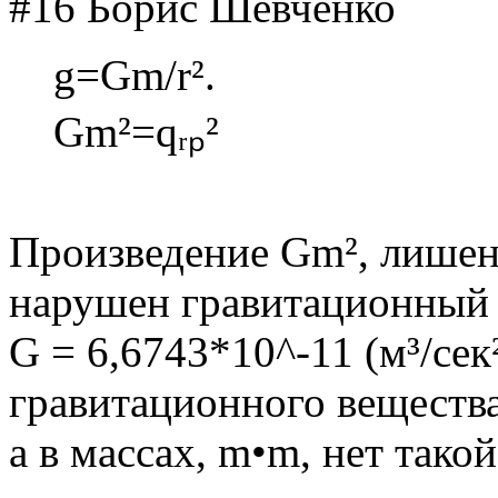
#16 Борис Шевченко
g=Gm/r².
Gm²=qᵣₚ²
Произведение Gm², лишен
нарушен гравитационный 
G = 6,6743*10^-11 (м³/сек²
гравитационного вещества
а в массах, m•m, нет тако