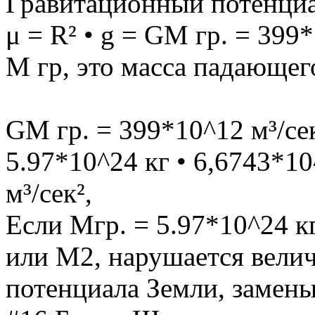
Гравитационный потенциа
μ = R² • g = GM гр. = 399*
M гр, это масса падающег
GM гр. = 399*10^12 м³/сек
5.97*10^24 кг • 6,6743*10^
м³/сек²,
Если Мгр. = 5.97*10^24 к
или М2, нарушается вели
потенциала Земли, замен