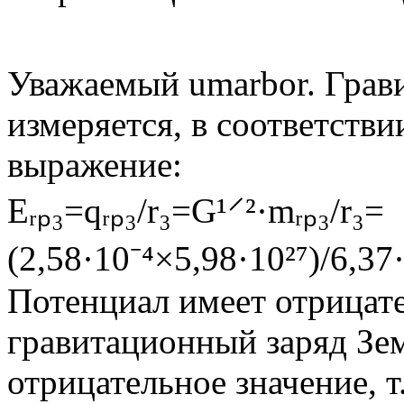
Уважаемый umarbor. Грав
измеряется, в соответств
выражение:
Еᵣₚ₃=qᵣₚ₃/r₃=G¹⸍²·mᵣₚ₃/r₃=
(2,58·10⁻⁴×5,98·10²⁷)/6,37·
Потенциал имеет отрицате
гравитационный заряд Зем
отрицательное значение, т.