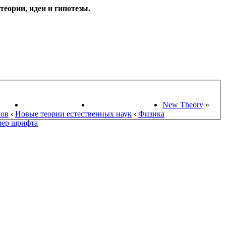
еории, идеи и гипотезы.
НАУКИ
ПОИСК ТЕОРИЙ
СТАРЫЙ ПОРТАЛ
New Theory
»
мов
‹
Новые теории естественных наук
‹
Физика
мер шрифта