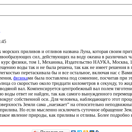
.
:45
орских приливов и отливов названа Луна, которая своим притя
ливообразующих сил, действующих на воду океана в различных ча
рс физики, том 1, Механика, Издательство НАУКА, Москва, 1974
мещению воды так и не была решена, так как не имеет решения в
егкостью перетаскивала бы и все остальное, включая нас с Вами
вления,
физика
ми была поставлена под сомнение, посчитав при э
олнца со скоростью около тридцати километров в секунду, то жи
водяной вал. Компенсируется центробежный вал полем тяготени
 воды ответ не найден, так как самого вынужденного перемещен
руг собственной оси. Для человека, наблюдающего этот процесс
оверхность Земли сама ,,наезжает” на относительно неподвижны
 прилива. Но если мысленно исключить суточное обращение Земли
т такое явление природы, как приливы и отливы. Более подробно