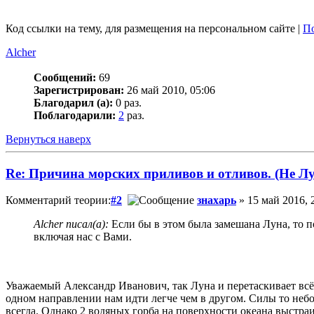
Код ссылки на тему, для размещения на персональном сайте |
По
Alcher
Сообщений:
69
Зарегистрирован:
26 май 2010, 05:06
Благодарил (а):
0 раз.
Поблагодарили:
2
раз.
Вернуться наверх
Re: Причина морских приливов и отливов. (Не Лу
Комментарий теории:
#2
знахарь
» 15 май 2016, 
Alcher писал(а):
Если бы в этом была замешана Луна, то п
включая нас с Вами.
Уважаемый Александр Иванович, так Луна и перетаскивает всё 
одном направлении нам идти легче чем в другом. Силы то неб
всегда. Однако 2 водяных горба на поверхности океана выстра