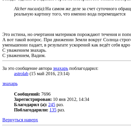
Alcher писал(а):
На самом же деле за счет суточного обра
реальную картину того, что именно вода перемещается
Это истина, но очертания материков порождают течения и поп
А вот такой вопрос. При движении Земли вокруг Солнца строго
уменьшении падает, в результате ускорений как ведёт себя ядр
С уважением знахарь.
С уважением, Вадим.
За это сообщение автора
знахарь
поблагодарил:
astrolab
(15 май 2016, 23:14)
знахарь
Сообщений:
7696
Зарегистрирован:
10 янв 2012, 14:34
Благодарил (а):
245
раз.
Поблагодарили:
135
раз.
Вернуться наверх