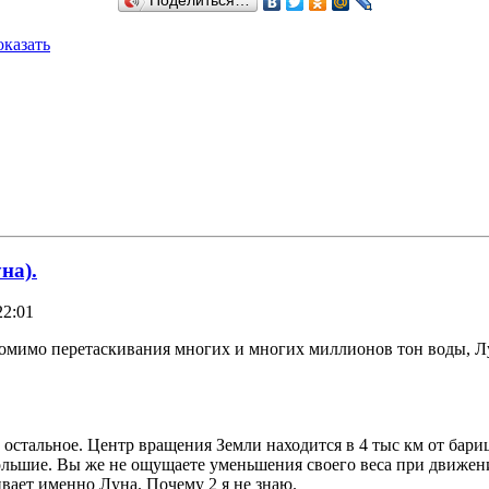
Поделиться…
казать
на).
22:01
омимо перетаскивания многих и многих миллионов тон воды, Лун
остальное. Центр вращения Земли находится в 4 тыс км от бариц
ольшие. Вы же не ощущаете уменьшения своего веса при движени
ивает именно Луна. Почему 2 я не знаю.