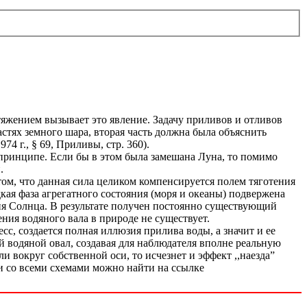
жением вызывает это явление. Задачу приливов и отливов
стях земного шара, вторая часть должна была объяснить
 г., § 69, Приливы, стр. 360).
 принципе. Если бы в этом была замешана Луна, то помимо
.
том, что данная сила целиком компенсируется полем тяготения
дкая фаза агрегатного состояния (моря и океаны) подвержена
я Солнца. В результате получен постоянно существующий
ия водяного вала в природе не существует.
, создается полная иллюзия прилива воды, а значит и ее
й водяной овал, создавая для наблюдателя вполне реальную
 вокруг собственной оси, то исчезнет и эффект ,,наезда”
 и со всеми схемами можно найти на ссылке