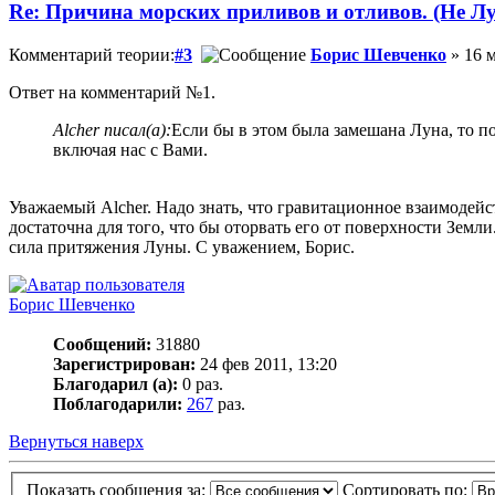
Re: Причина морских приливов и отливов. (Не Лу
Комментарий теории:
#3
Борис Шевченко
» 16 м
Ответ на комментарий №1.
Alcher писал(а):
Если бы в этом была замешана Луна, то п
включая нас с Вами.
Уважаемый Alcher. Надо знать, что гравитационное взаимодейс
достаточна для того, что бы оторвать его от поверхности Земл
сила притяжения Луны. С уважением, Борис.
Борис Шевченко
Сообщений:
31880
Зарегистрирован:
24 фев 2011, 13:20
Благодарил (а):
0 раз.
Поблагодарили:
267
раз.
Вернуться наверх
Показать сообщения за:
Сортировать по: