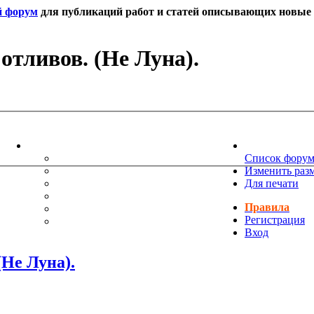
й форум
для публикаций работ и статей описывающих новые т
отливов. (Не Луна).
ИНФОРМАЦИЯ
НОВОСТИ 
ТЕХНИЧЕСКАЯ ПОДДЕРЖКА
Список фору
ЕНИЯ
ПОЖЕЛАНИЯ
Изменить раз
ПРАВИЛА ФОРУМА
Для печати
ЧАСТО ЗАДАВАЕМЫЕ ВОПРОСЫ
Правила
НАУК
РУКОВОДСТВО ПО BBCODE
Регистрация
ДОПОЛНИТЕЛЬНЫЕ BBCODE
Вход
Не Луна).