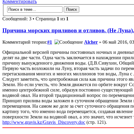
Комментировать
Сообщений: 3 • Страница
1
из
1
Причина морских приливов и отливов. (Не Луна)
Комментарий теории:
#1
Alcher
» 06 май 2016, 03
Официальной версией причины постоянных ночных и дневных м
делят на две части. Одна часть заключается в нахождении при
причину вынужденного движения воды. (Д.В.Сивухин, Общий ку
Первую часть возложили на Луну, вторая часть задачи по пере
перетаскивания многих и многих миллионов тон воды, Луна с л
Следует заметить, что центробежная сила как причина этого я
Земли. Но если учесть, что Земля движется по орбите вокруг С
именно центробежной силе, образуя постоянно существующий 
водяной овал. На второй традиционный вопрос по перемещению
Принцип прилива воды заложен в суточном обращении Земли вок
перемещения. На самом же деле за счет суточного обращения п
картину того, что именно вода перемещается, создавая явление
поверхности Земли на водяной овал, а это значит, что исчезне
http://www.gravis.kz/Gravis_Discovery.doc
(стр. 121).