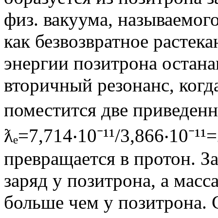
физ. вакуума, называемог
как безвозвратное растека
энергии позитрона останав
вторичный резонанс, когд
поместится две приведенн
ƛₑ=7,714‧10⁻¹¹/3,866‧10⁻¹¹
превращается в протон. За
заряд у позитрона, а масс
больше чем у позитрона. 