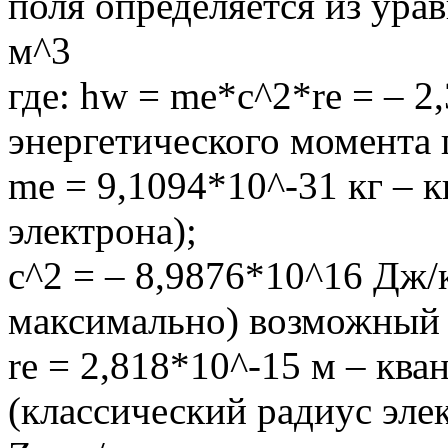
поля определяется из ура
м^3
где: hw = me*c^2*re = – 
энергетического момента 
me = 9,1094*10^-31 кг – к
электрона);
с^2 = – 8,9876*10^16 Дж/
максимально) возможный 
re = 2,818*10^-15 м – ква
(классический радиус элек